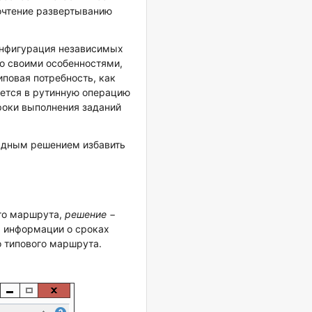
почтение развертыванию
онфигурация независимых
со своими особенностями,
повая потребность, как
ется в рутинную операцию
роки выполнения заданий
ладным решением избавить
ого маршрута,
решение
−
я информации о сроках
о типового маршрута.