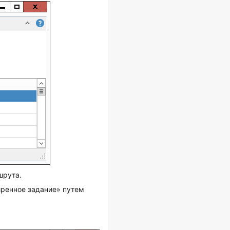
шрута.
иренное задание» путем