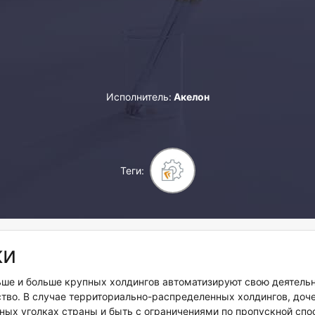
Directum
Версия 5.8
Исполнитель:
Акелон
Теги:
ки
льше и больше крупных холдингов автоматизируют свою деятельн
тво. В случае территориально-распределенных холдингов, доч
ных уголках страны и быть с ограничениями по пропускной спо