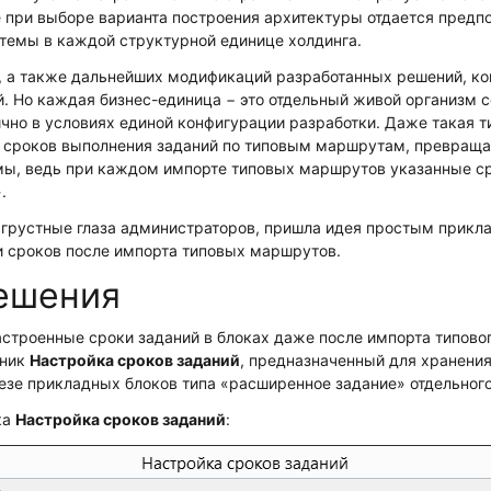
те при выборе варианта построения архитектуры отдается пред
темы в каждой структурной единице холдинга.
, а также дальнейших модификаций разработанных решений, к
й.
Но каждая бизнес-единица − это отдельный живой организм 
чно в условиях единой конфигурации разработки. Даже такая ти
 сроков выполнения заданий по типовым маршрутам, превраща
мы, ведь при каждом импорте типовых маршрутов указанные с
.
в грустные глаза администраторов, пришла идея простым прик
и сроков после импорта типовых маршрутов.
ешения
астроенные сроки заданий в блоках даже после импорта типов
чник
Настройка сроков заданий
, предназначенный для хранени
езе прикладных блоков типа «расширенное задание» отдельног
ка
Настройка сроков заданий
: