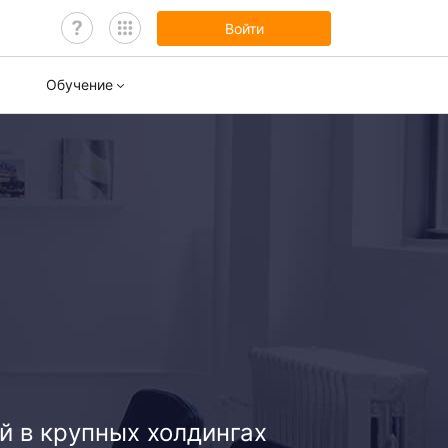
Войти
Обучение
нары
ы обучения
й в крупных холдингах