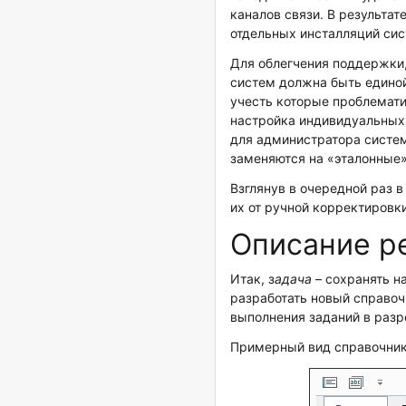
каналов связи. В результа
отдельных инсталляций сис
Для облегчения поддержки
систем должна быть едино
учесть которые проблемати
настройка индивидуальных
для администратора систе
заменяются на «эталонные»
Взглянув в очередной раз 
их от ручной корректировк
Описание р
Итак, з
адача
– сохранять н
разработать новый справо
выполнения заданий в разр
Примерный вид справочни