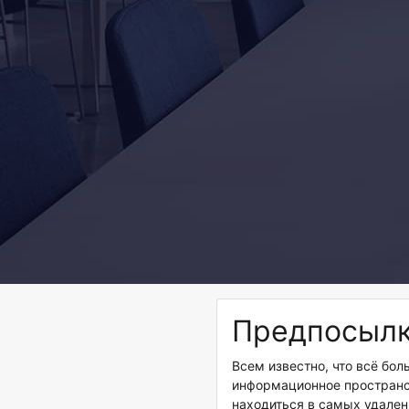
Предпосыл
Всем известно, что всё бо
информационное пространс
находиться в самых удален