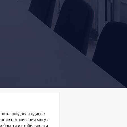
ость, создавая единое
ерние организации
могут
собности и стабильности