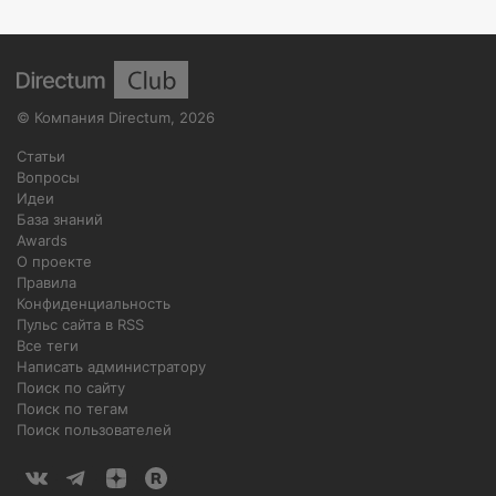
©
Компания Directum
,
2026
Статьи
Вопросы
Идеи
База знаний
Awards
О проекте
Правила
Конфиденциальность
Пульс сайта в RSS
Все теги
Написать администратору
Поиск по сайту
Поиск по тегам
Поиск пользователей