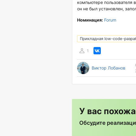
компьютере пользователя в 
он не был установлен, запо
Номинация:
Forum
Прикладная low-code-разра
1
Виктор Лобанов
У вас похожа
Обсудите реализаци