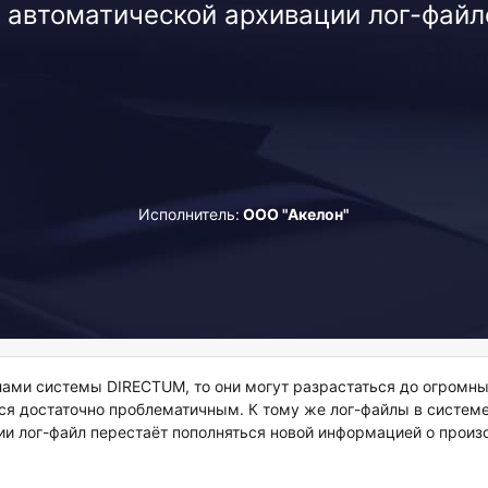
 автоматической архивации лог-фай
Directum
Версия 5.8
Исполнитель:
ООО "Акелон"
йлами системы DIRECTUM, то они могут разрастаться до огромн
тся достаточно проблематичным. К тому же лог-файлы в систе
ии лог-файл перестаёт пополняться новой информацией о прои