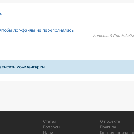
о
 чтобы лог-файлы не переполнялись
Анатолий Придыбайло:
написать комментарий
Статьи
О проекте
Вопросы
Правила
Идеи
Конфиденциальн