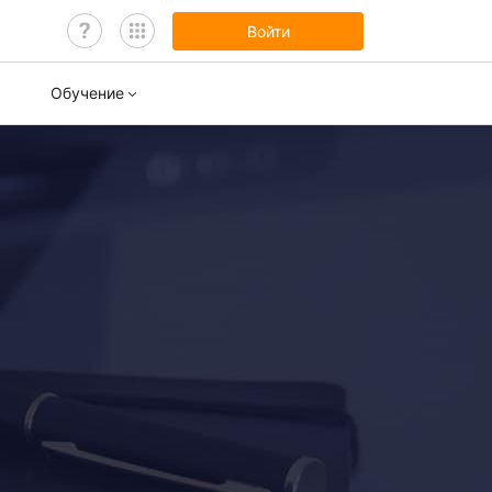
Войти
Обучение
нары
ы обучения