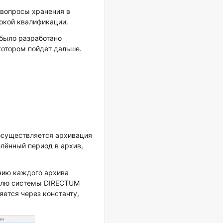
 вопросы хранения в
окой квалификации.
 было разработано
котором пойдет дальше.
осуществляется архивация
елённый период в архив,
анию каждого архива
телю системы DIRECTUM
ется через константу,