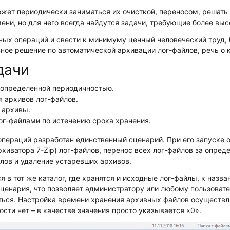
ет периодически заниматься их очисткой, переносом, решать
ни, но для него всегда найдутся задачи, требующие более выс
ных операций и свести к минимуму ценный человеческий труд,
зное решение по автоматической архивации лог-файлов, речь о 
дачи
 определенной периодичностью.
 архивов лог-файлов.
 архивы.
ог-файлами по истечению срока хранения.
пераций разработан единственный сценарий. При его запуске 
хиватора 7-Zip) лог-файлов, перенос всех лог-файлов за опред
лов и удаление устаревших архивов.
 в тот же каталог, где хранятся и исходные лог-файлы, к назв
сценария, что позволяет администратору или любому пользова
ться. Настройка времени хранения архивных файлов осуществля
сти нет – в качестве значения просто указывается «0».