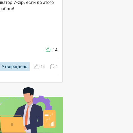
атор 7-zip, если до этого
работе!
14
Утверждено
14
1