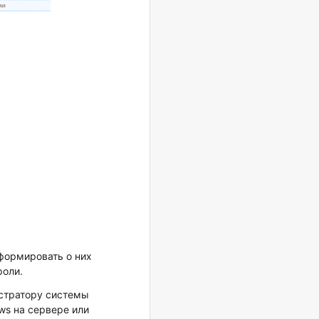
формировать о них
роли.
истратору системы
ws на сервере или