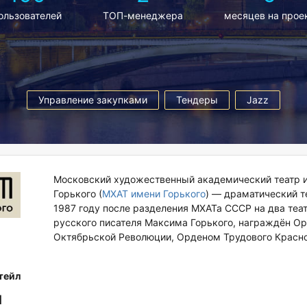
Directum
ользователей
ТОП-менеджера
месяцев на прое
Версия 5.8
Управление закупками
Тендеры
Jazz
Московский художественный академический театр 
Горького (
МХАТ имени Горького
) — драматический т
1987 году после разделения МХАТа СССР на два теат
русского писателя Максима Горького, награждён О
Октябрьской Революции, Орденом Трудового Красно
тейл
и