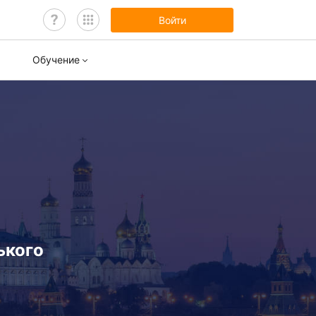
Войти
Обучение
нары
ы обучения
ького