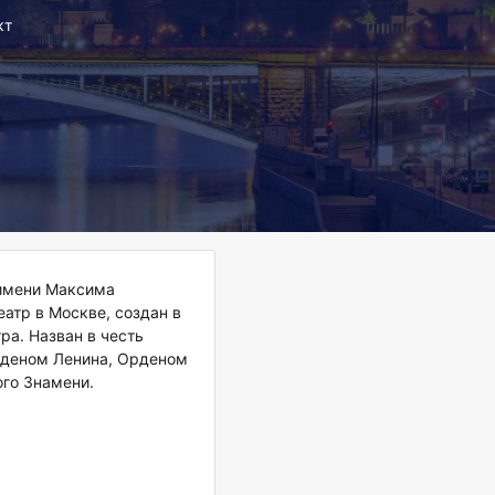
кт
имени Максима
еатр в Москве, создан в
ра. Назван в честь
рденом Ленина, Орденом
го Знамени.