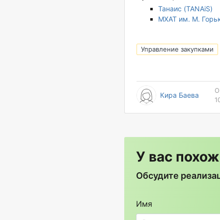
Танаис (TANAiS)
МХАТ им. М. Горь
Управление закупками
О
Кира Баева
1
У вас похож
Обсудите реализац
Имя