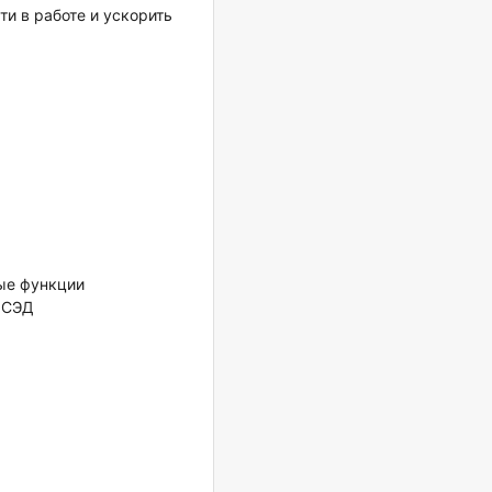
и в работе и ускорить
ые функции
ю СЭД