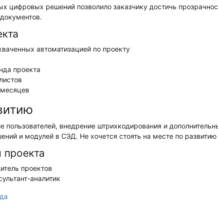
х цифровых решений позволило заказчику достичь прозрачност
 документов.
екта
охваченных автоматизацией по проекту
нда проекта
листов
 месяцев
витию
е пользователей, внедрение штрихкодирования и дополнительн
ний и модулей в СЭД. Не хочется стоять на месте по развити
 проекта
дитель проектов
сультант-аналитик
ода