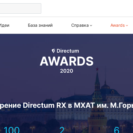
Идеи
База знаний
Справка
Awards
Awards 2026
Веби
Directum RX
HR Pro
Все кейсы
Курс
Версия 26.2
Версия 2.10
Архив
Версия 26.1
Версия 2.9
Версия 25.3
Версия 2.8
Версия 25.2
Версия 2.7
Версия 25.1
Версия 2.6
Версия 4.12
Версия 2.5
рение Directum RX в МХАТ им. М.Гор
Версия 4.11
Версия 2.4
Версия 4.10
Версия 2.3
100
2
6
Версия 4.9
Версия 1.9