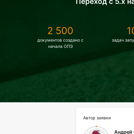
Переход с 5.х 
2 500
1
документов создано с
задач зап
начала ОПЭ
Автор заявки
Андрей