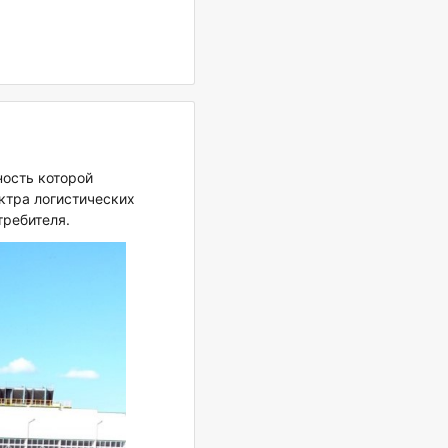
ость которой
ктра логистических
требителя.