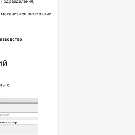
 Подразделения,
 механизмов интеграции
изводство
ий
оты с