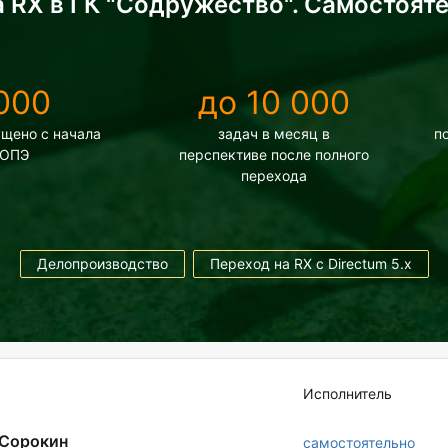
на RX в ГК "Содружество". Самостоят
Directum
Версия 5.8
000
до 10 000
ущено с начала
задач в месяц в
п
ОПЭ
перспективе после полного
перехода
Делопроизводство
Переход на RX с Directum 5.х
Исполнитель
 Сорокин
самостоятельно