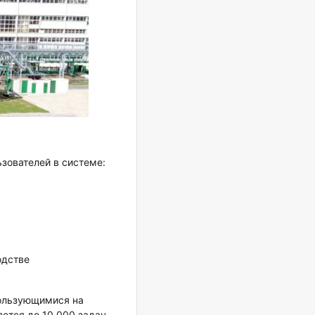
зователей в системе:
одстве
пользующимися на
ется до 10 000 задач.