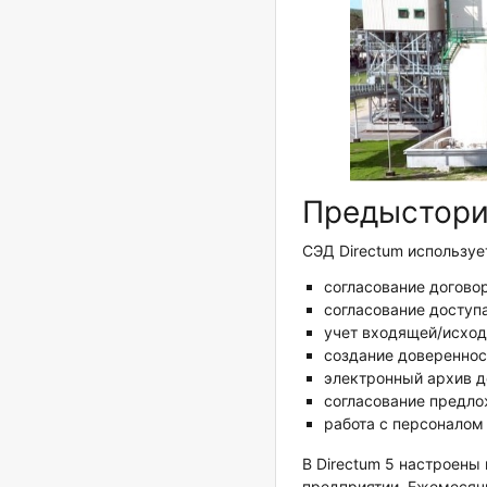
Предыстори
СЭД Directum используе
согласование догово
согласование доступ
учет входящей/исхо
создание довереннос
электронный архив д
согласование предло
работа с персоналом 
В Directum 5 настроены
предприятии. Ежемесячн