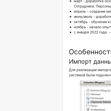
март - доработка ос
Сотрудники, Персоны
апрель - создание м
июнь/июль - доработ
октябрь - обучение 
ноябрь - начало опы
с января 2022 года 
Особенност
Импорт данны
Для реализации импорта
системой были подключе