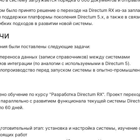
ом было принято решение о переходе на Directum RX из-за зап
 поддержки платформы поколения Directum 5.х, а также в связ
ибких подходов в развитии новой системы.
чи
ения были поставлены следующие задачи:
переноса данных (записи справочников) между системами
в интеграции (по аналогии с используемыми в Directum 5).
елопроизводство перед запуском системы в опытно-промышлен
ено обучение по курсу "Разработка Directum RX". Проект перех
а параллельно с развитием функционала текущей системы Direct
ло 60 дней.
готовительный этап: установка и настройка системы, изучение
тоящих работ