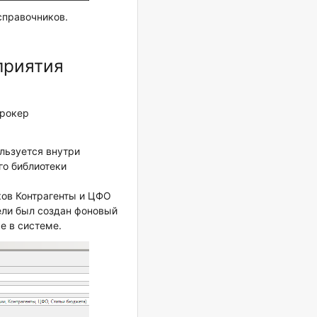
справочников.
приятия
брокер
льзуется внутри
го библиотеки
ков Контрагенты и ЦФО
цели был создан фоновый
е в системе.