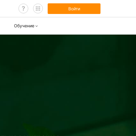
Войти
Обучение
нары
ы обучения