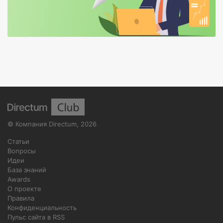
©
Компания Directum
,
2026
Статьи
Вопросы
Идеи
База знаний
Awards
О проекте
Правила
Конфиденциальность
Пульс сайта в RSS