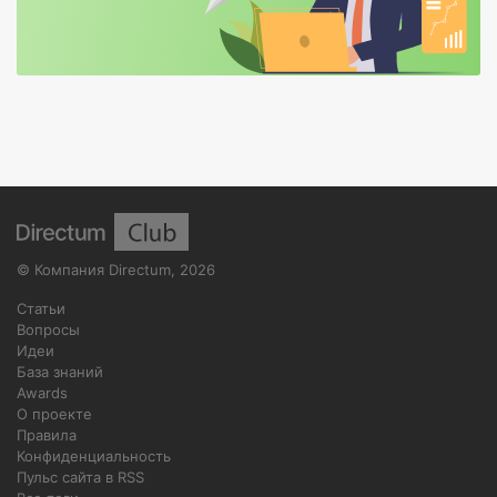
©
Компания Directum
,
2026
Статьи
Вопросы
Идеи
База знаний
Awards
О проекте
Правила
Конфиденциальность
Пульс сайта в RSS