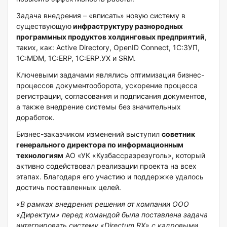
Задача внедрения – «вписать» новую систему в
существующую
инфраструктуру разнородных
программных продуктов холдинговых предприятий
,
таких, как: Active Directory, OpenID Connect, 1С:ЗУП,
1С:MDM, 1С:ERP, 1С:ERP.УХ и SRM.
Ключевыми задачами являлись оптимизация бизнес-
процессов документооборота, ускорение процесса
регистрации, согласования и подписания документов,
а также внедрение системы без значительных
доработок.
Бизнес-заказчиком изменений выступил
советник
генерального директора по информационным
технологиям
АО «УК «Кузбассразрезуголь», который
активно содействовал реализации проекта на всех
этапах. Благодаря его участию и поддержке удалось
достичь поставленных целей.
«
В рамках внедрения решения от компании ООО
«Директум» перед командой была поставлена задача
интегрировать систему «Directum RX» с кадровыми