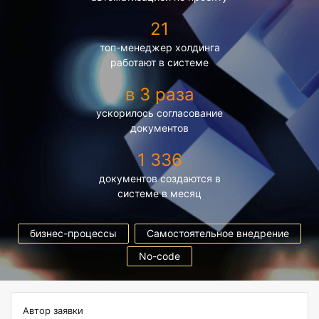
21
топ-менеджер холдинга
работают в системе
в 3 раза
ускорилось согласование
документов
1 336
документов создаются в
системе в месяц
бизнес-процессы
Самостоятельное внедрение
No-code
Автор заявки