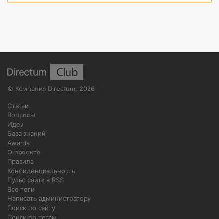
©
Компания Directum
,
2026
Статьи
Вопросы
Идеи
База знаний
Awards
О проекте
Правила
Конфиденциальность
Пульс сайта в RSS
Все теги
Написать администратору
Поиск по сайту
Поиск по тегам