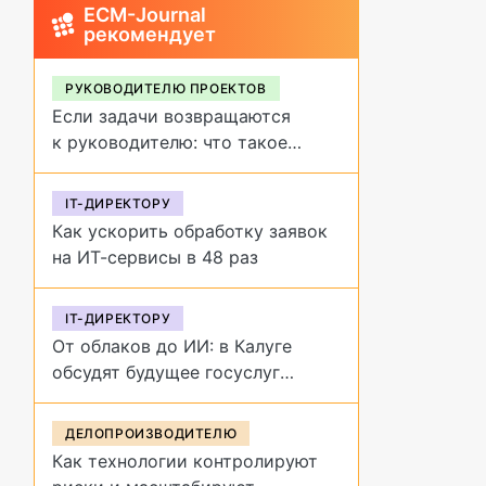
ECM-Journal
рекомендует
РУКОВОДИТЕЛЮ ПРОЕКТОВ
Если задачи возвращаются
к руководителю: что такое
обратное делегирование и как
от него избавиться
IT-ДИРЕКТОРУ
Как ускорить обработку заявок
на ИТ-сервисы в 48 раз
IT-ДИРЕКТОРУ
От облаков до ИИ: в Калуге
обсудят будущее госуслуг
на форуме «Цифровая
эволюция»
ДЕЛОПРОИЗВОДИТЕЛЮ
Как технологии контролируют