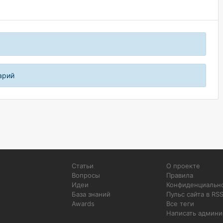
арий
Статьи
О проекте
Вопросы
Правила
Идеи
Конфиденциальн
База знаний
Пульс сайта в RS
Awards
Все теги
Написать админи