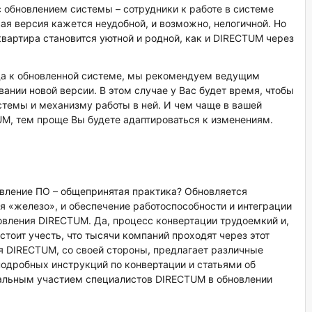
с обновлением системы – сотрудники к работе в системе
вая версия кажется неудобной, и возможно, нелогичной. Но
квартира становится уютной и родной, как и DIRECTUM через
а к обновленной системе, мы рекомендуем ведущим
ании новой версии. В этом случае у Вас будет время, чтобы
стемы и механизму работы в ней. И чем чаще в вашей
UM, тем проще Вы будете адаптироваться к изменениям.
новление ПО – общепринятая практика? Обновляется
я «железо», и обеспечение работоспособности и интеграции
овления DIRECTUM. Да, процесс конвертации трудоемкий и,
стоит учесть, что тысячи компаний проходят через этот
я DIRECTUM, со своей стороны, предлагает различные
подробных инструкций по конвертации и статьями об
альным участием специалистов DIRECTUM в обновлении