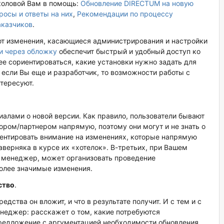
околовой Вам в помощь:
Обновление DIRECTUM на новую
росы и ответы на них
,
Рекомендации по процессу
аказчиков
.
ают изменения, касающиеся администрирования и настройки
и через обложку
обеспечит быстрый и удобный доступ ко
е сориентироваться, какие установки нужно задать для
 если Вы еще и разработчик, то возможности работы с
тересуют.
иалами о новой версии. Как правило, пользователи бывают
ндором/партнером напрямую, поэтому они могут и не знать о
центировать внимание на изменениях, которые напрямую
аверняка в курсе их «хотелок». В-третьих, при Вашем
 менеджер, может организовать проведение
более значимые изменения.
ство
.
дства он вложит, и что в результате получит. И с тем и с
еджер: расскажет о том, какие потребуются
предложение с аргументацией необходимости обновления.