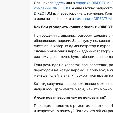
Для начала
здесь
или в
справке DIRECTUM
.
компании DIRECTUM
. А еще можно запроси
DIRECTUM для всестороннего изучения. Кон
а если нет, позвоните в
компанию DIRECTUM
Как Вам уговорить коллег обновить
DIREC
При общении с администратором делайте упо
обновлением версии. Зачастую у пользовате
системе, о которых администратор в курсе, 
случае обновления версии администратору 
систему, достаточно будет обновить ее согл
Если речь идет о коллегах-пользователях, р
переходом на новую версию. К примеру, в к
меньше полей, а значит, сократится время н
Кстати, озвучивать свои пожелания можно н
напрямую. Прочитайте о том, как это можно
А если новая версия нам не понравится?
Проведем аналогию с ремонтом квартиры. И
и неприятие, а почему? Потому что объем ра