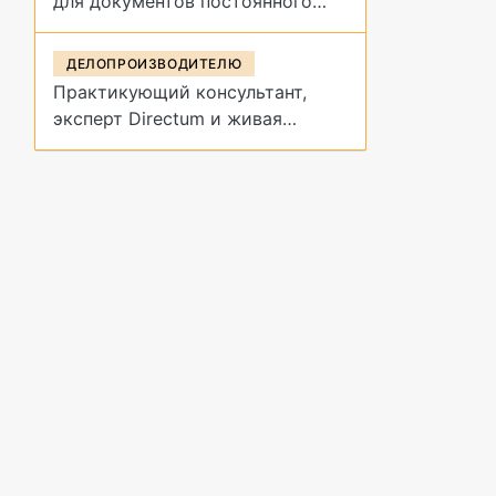
для документов постоянного
срока хранения?
ДЕЛОПРОИЗВОДИТЕЛЮ
Практикующий консультант,
эксперт Directum и живая
демонстрация архивных
процедур