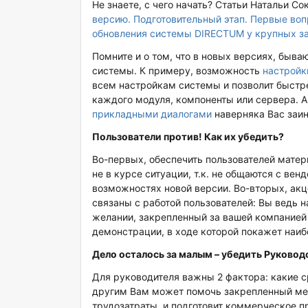
Не знаете, с чего начать? Статьи Натальи С
версию. Подготовительный этап. Первые воп
обновления системы DIRECTUM у крупных з
Помните и о том, что в новых версиях, быв
системы. К примеру, возможность
настройк
всем настройкам системы и позволит быстре
каждого модуля, компоненты или сервера. А
прикладными диалогами
наверняка Вас заин
Пользователи против! Как их убедить?
Во-первых, обеспечить пользователей матер
не в курсе ситуации, т.к. не общаются с ве
возможностях новой версии. Во-вторых, ак
связаны с работой пользователей: Вы ведь н
желании, закрепленный за вашей компанией
демонстрации, в ходе которой покажет наи
Дело осталось за малым – убедить Руковод
Для руководителя важны 2 фактора: какие сре
другим Вам может помочь закрепленный мен
трудозатраты, и подготовит коммерческое 