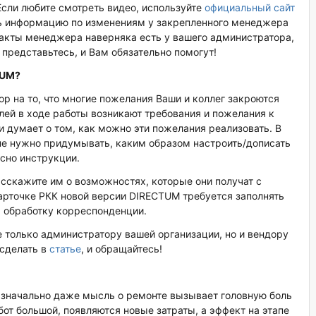
 Если любите смотреть видео, используйте
официальный сайт
ть информацию по изменениям у закрепленного менеджера
такты менеджера наверняка есть у вашего администратора,
, представьтесь, и Вам обязательно помогут!
TUM
?
р на то, что многие пожелания Ваши и коллег закроются
лей в ходе работы возникают требования и пожелания к
и думает о том, как можно эти пожелания реализовать. В
не нужно придумывать, каким образом настроить/дописать
асно инструкции.
асскажите им о возможностях, которые они получат с
арточке РКК новой версии DIRECTUM требуется заполнять
а обработку корреспонденции.
е только администратору вашей организации, но и вендору
 сделать в
статье
, и обращайтесь!
значально даже мысль о ремонте вызывает головную боль
бот большой, появляются новые затраты, а эффект на этапе