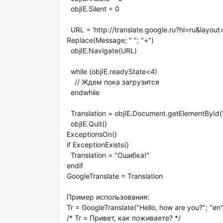
objIE.Silent = 0
URL = 'http://translate.google.ru?hl=ru&lay
Replace(Message; " "; "+")
objIE.Navigate(URL)
while (objIE.readyState<4)
// Ждем пока загрузится
endwhile
Translation = objIE.Document.getElementById('
objIE.Quit()
ExceptionsOn()
if ExceptionExists()
Translation = "Ошибка!"
endif
GoogleTranslate = Translation
Пример использования:
Tr = GoogleTranslate("Hello, how are you?"; "en"
/* Tr = Привет, как поживаете? */