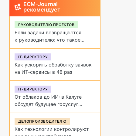
ECM-Journal
рекомендует
РУКОВОДИТЕЛЮ ПРОЕКТОВ
Если задачи возвращаются
к руководителю: что такое
обратное делегирование и как
от него избавиться
IT-ДИРЕКТОРУ
Как ускорить обработку заявок
на ИТ-сервисы в 48 раз
IT-ДИРЕКТОРУ
От облаков до ИИ: в Калуге
обсудят будущее госуслуг
на форуме «Цифровая
эволюция»
ДЕЛОПРОИЗВОДИТЕЛЮ
Как технологии контролируют