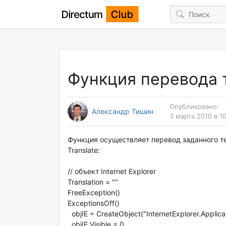
Функция перевода 
Опубликовано:
Александр Тишин
3 марта 2010 в 1
Функция осуществляет перевод заданного те
Translate:
// объект Internet Explorer
Translation = ""
FreeException()
ExceptionsOff()
objIE = CreateObject("InternetExplorer.Applica
objIE.Visible = 0