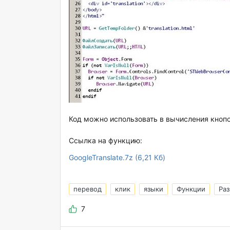
Код можно использовать в вычисления кноп
Ссылка на функцию:
GoogleTranslate.7z (6,21 Кб)
перевод
клик
языки
Функции
Раз
7