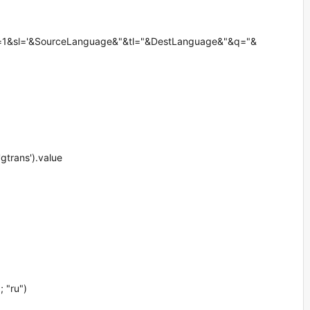
out=1&sl='&SourceLanguage&"&tl="&DestLanguage&"&q="&
gtrans').value
; "ru")