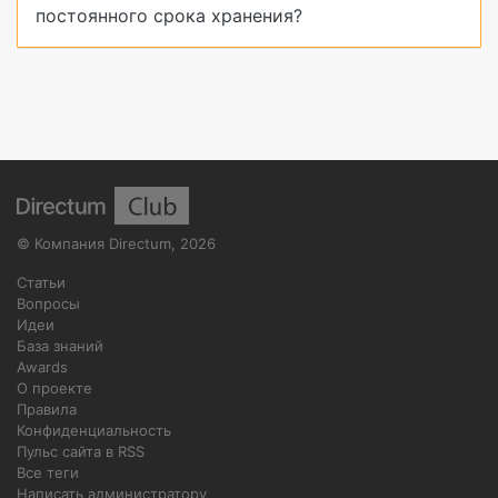
постоянного срока хранения?
©
Компания Directum
,
2026
Статьи
Вопросы
Идеи
База знаний
Awards
О проекте
Правила
Конфиденциальность
Пульс сайта в RSS
Все теги
Написать администратору