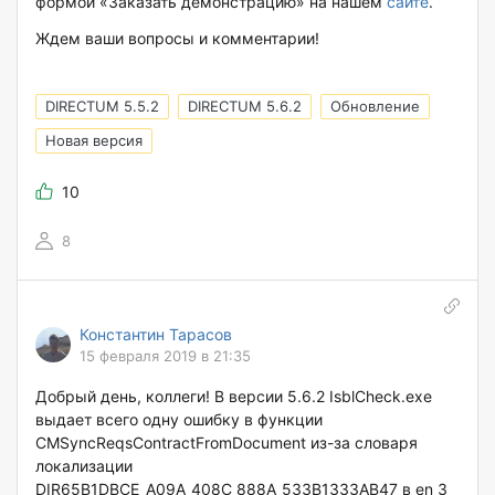
формой «Заказать демонстрацию» на нашем
сайте
.
Ждем ваши вопросы и комментарии!
DIRECTUM 5.5.2
DIRECTUM 5.6.2
Обновление
Новая версия
10
8
Константин Тарасов
15 февраля 2019 в 21:35
Добрый день, коллеги! В версии 5.6.2 IsblCheck.exe
выдает всего одну ошибку в функции
CMSyncReqsContractFromDocument из-за словаря
локализации
DIR65B1DBCE_A09A_408C_888A_533B1333AB47 в en 3