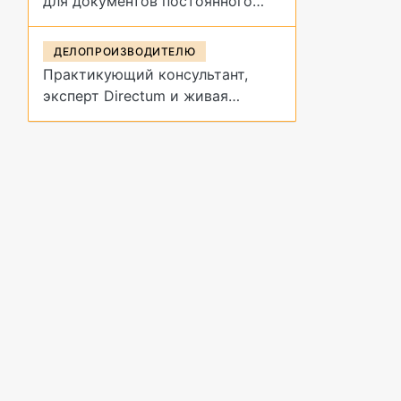
для документов постоянного
срока хранения?
ДЕЛОПРОИЗВОДИТЕЛЮ
Практикующий консультант,
эксперт Directum и живая
демонстрация архивных
процедур