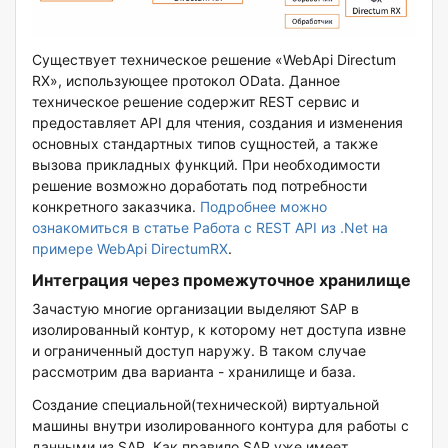
Существует техническое решение «WebApi Directum
RX», использующее протокол OData. Данное
техническое решение содержит REST сервис и
предоставляет API для чтения, создания и изменения
основных стандартных типов сущностей, а также
вызова прикладных функций. При необходимости
решение возможно доработать под потребности
конкретного заказчика.
Подробнее можно
ознакомиться в статье Работа с REST API из .Net на
примере WebApi DirectumRX
.
Интеграция через промежуточное хранилище
Зачастую многие организации выделяют SAP в
изолированный контур, к которому нет доступа извне
и ограниченный доступ наружу. В таком случае
рассмотрим два варианта - хранилище и база.
Создание специальной(технической) виртуальной
машины внутри изолированного контура для работы с
данными из SAP. Как правило SAP уже имеет