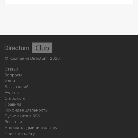
©
Компания Directum
,
2026
Статьи
Вопросы
Идеи
База знаний
Awards
О проекте
Правила
Конфиденциальность
Пульс сайта в RSS
Все теги
Написать администратору
Поиск по сайту