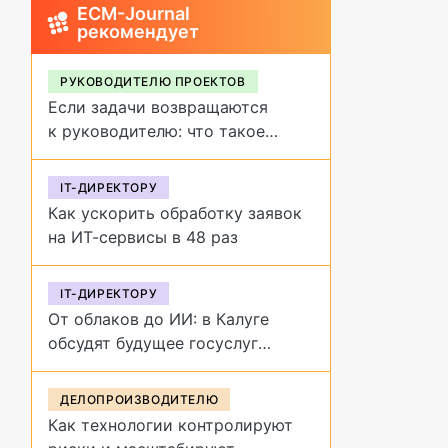
ECM-Journal
рекомендует
РУКОВОДИТЕЛЮ ПРОЕКТОВ
Если задачи возвращаются
к руководителю: что такое
обратное делегирование и как
от него избавиться
IT-ДИРЕКТОРУ
Как ускорить обработку заявок
на ИТ-сервисы в 48 раз
IT-ДИРЕКТОРУ
От облаков до ИИ: в Калуге
обсудят будущее госуслуг
на форуме «Цифровая
эволюция»
ДЕЛОПРОИЗВОДИТЕЛЮ
Как технологии контролируют