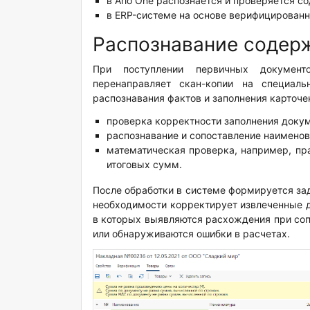
в Ario One распознается и проверяется с
в ERP-системе на основе верифицирован
Распознавание содер
При поступлении первичных документ
перенаправляет скан-копии на специал
распознавания фактов и заполнения карточе
проверка корректности заполнения докум
распознавание и сопоставление наименов
математическая проверка, например, пр
итоговых сумм.
После обработки в системе формируется за
необходимости корректирует извлеченные д
в которых выявляются расхождения при соп
или обнаруживаются ошибки в расчетах.