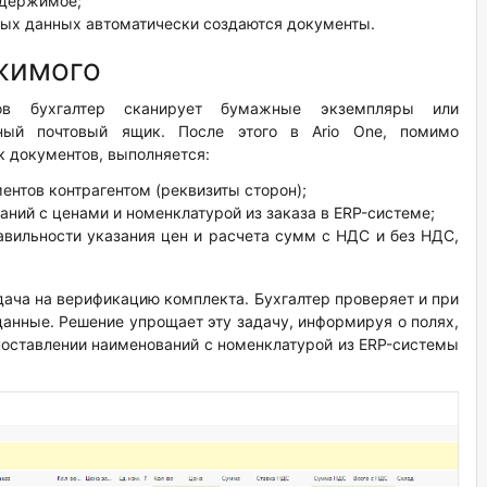
одержимое;
ных данных автоматически создаются документы.
жимого
ов бухгалтер сканирует бумажные экземпляры или
ьный почтовый ящик. После этого в Ario One, помимо
к документов, выполняется:
ентов контрагентом (реквизиты сторон);
аний с ценами и номенклатурой из заказа в ERP-системе;
авильности указания цен и расчета сумм с НДС и без НДС,
дача на верификацию комплекта. Бухгалтер проверяет и при
анные. Решение упрощает эту задачу, информируя о полях,
оставлении наименований c номенклатурой из ERP-системы