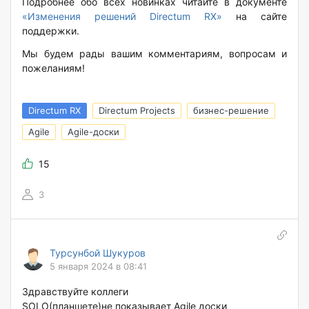
Подробнее обо всех новинках читайте в документе
«Изменения решений Directum RX»
на сайте
поддержки.
Мы будем рады вашим комментариям, вопросам и
пожеланиям!
Directum RX
Directum Projects
бизнес-решение
Agile
Agile-доски
15
3
Турсунбой Шукуров
5 января 2024 в 08:41
Здравствуйте коллеги
SOLO(планшете)не показывает Agile доски