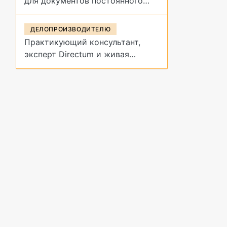
для документов постоянного
срока хранения?
ДЕЛОПРОИЗВОДИТЕЛЮ
Практикующий консультант,
эксперт Directum и живая
демонстрация архивных
процедур