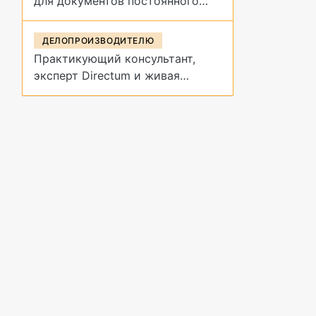
для документов постоянного
срока хранения?
ДЕЛОПРОИЗВОДИТЕЛЮ
Практикующий консультант,
эксперт Directum и живая
демонстрация архивных
процедур