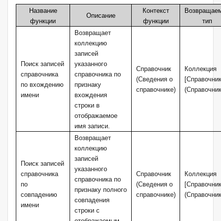
Название
Контекст
Возвращае
Описание
функции
функции
тип
Возвращает
коллекцию
записей
Поиск записей
указанного
Справочник
Коллекция
справочника
справочника по
(Сведения о
[Справочни
по вхождению
признаку
справочнике)
(Справочник
имени
вхождения
строки в
отображаемое
имя записи.
Возвращает
коллекцию
записей
Поиск записей
указанного
справочника
Справочник
Коллекция
справочника по
по
(Сведения о
[Справочни
признаку полного
совпадению
справочнике)
(Справочник
совпадения
имени
строки с
отображаемым