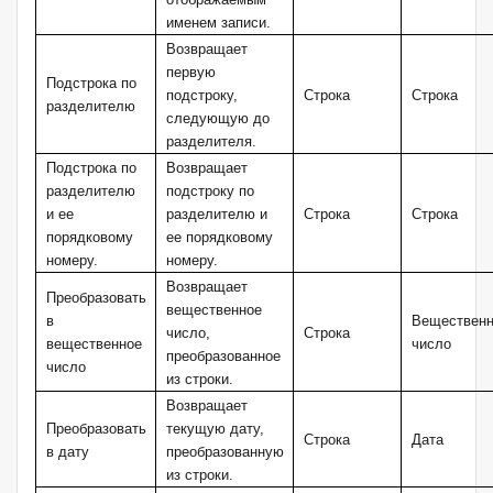
именем записи.
Возвращает
первую
Подстрока по
подстроку,
Строка
Строка
разделителю
следующую до
разделителя.
Подстрока по
Возвращает
разделителю
подстроку по
и ее
разделителю и
Строка
Строка
порядковому
ее порядковому
номеру.
номеру.
Возвращает
Преобразовать
вещественное
в
Вещественн
число,
Строка
вещественное
число
преобразованное
число
из строки.
Возвращает
Преобразовать
текущую дату,
Строка
Дата
в дату
преобразованную
из строки.