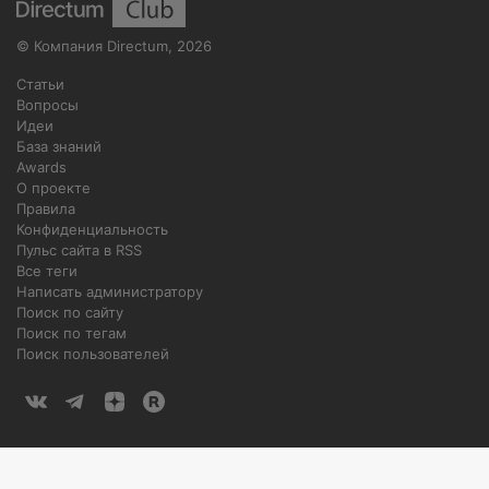
©
Компания Directum
,
2026
Статьи
Вопросы
Идеи
База знаний
Awards
О проекте
Правила
Конфиденциальность
Пульс сайта в RSS
Все теги
Написать администратору
Поиск по сайту
Поиск по тегам
Поиск пользователей