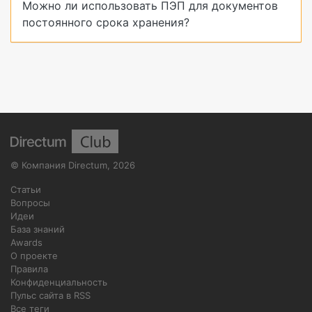
Можно ли использовать ПЭП для документов
постоянного срока хранения?
©
Компания Directum
,
2026
Статьи
Вопросы
Идеи
База знаний
Awards
О проекте
Правила
Конфиденциальность
Пульс сайта в RSS
Все теги