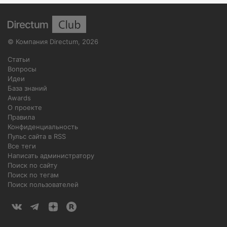
©
Компания Directum
,
2026
Статьи
Вопросы
Идеи
База знаний
Awards
О проекте
Правила
Конфиденциальность
Пульс сайта в RSS
Все теги
Написать администратору
Поиск по сайту
Поиск по тегам
Поиск пользователей