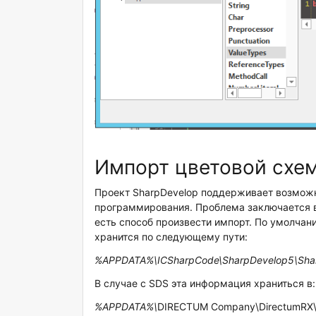
Импорт цветовой схе
Проект SharpDevelop поддерживает возмож
программирования. Проблема заключается в 
есть способ произвести импорт. По умолчан
хранится по следующему пути:
%
APPDATA
%\
ICSharpCode
\
SharpDevelop
5\
Sha
В случае с SDS эта информация храниться в:
%APPDATA%\
DIRECTUM Company\DirectumRX\Su