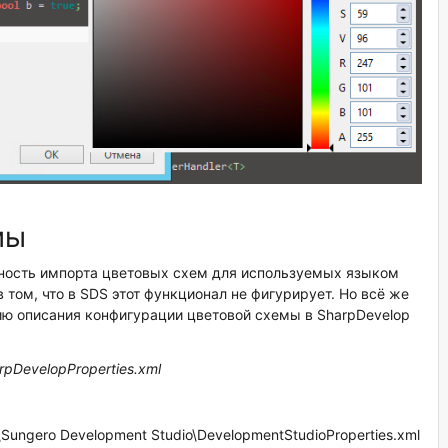
мы
ность импорта цветовых схем для используемых языком
том, что в SDS этот функционал не фигурирует. Но всё же
ию описания конфигурации цветовой схемы в SharpDevelop
rpDevelopProperties
.
xml
ngero Development Studio\DevelopmentStudioProperties.xml