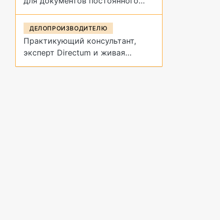
для документов постоянного
срока хранения?
ДЕЛОПРОИЗВОДИТЕЛЮ
Практикующий консультант,
эксперт Directum и живая
демонстрация архивных
процедур