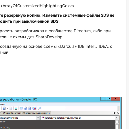
ArrayOfCustomizedHighlightingColor>
йте резервную копию. Изменять системные файлы
SDS не
одить при выключенной SDS.
осить разработчиков в сообществе Directum, либо при
товые схемы для SharpDevelop.
зданную на основе схемы «Darcula» IDE IntelliJ IDEA, с
ений.