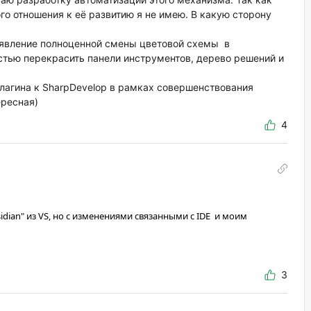
о отношения к её развитию я не имею. В какую сторону
оявление полноценной смены цветовой схемы в
стью перекрасить панели инструментов, дерево решений и
плагина к SharpDevelop в рамках совершенствования
ересная)
4
sidian" из VS, но с изменениями связанными с IDE и моим
3