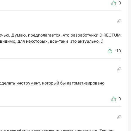
0
очью. Думаю, предполагается, что разработчики DIRECTUM
видимо, для некоторых, все-таки это актуально. :)
-10
сделать инструмент, который бы автоматизировано
0
аю разработку автоматизации этого механизма. Так как