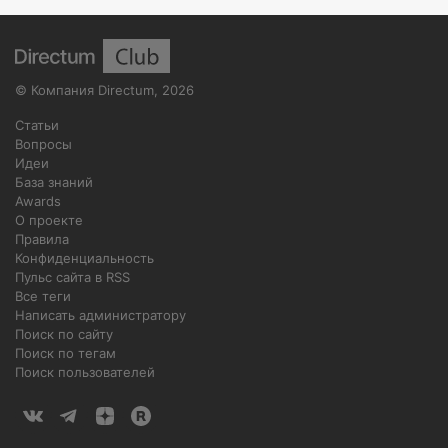
©
Компания Directum
,
2026
Статьи
Вопросы
Идеи
База знаний
Awards
О проекте
Правила
Конфиденциальность
Пульс сайта в RSS
Все теги
Написать администратору
Поиск по сайту
Поиск по тегам
Поиск пользователей