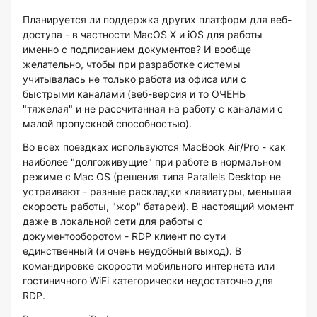
Планируется ли поддержка других платформ для веб-
доступа - в частности MacOS X и iOS для работы
именно с подписанием документов? И вообще
желательно, чтобы при разработке системы
учитывалась не только работа из офиса или с
быстрыми каналами (в
еб-версия и то ОЧЕНЬ
"тяжелая" и не рассчитанная на работу с каналами с
малой пропускной способностью).
Во всех поездках используются MacBook Air/Pro - как
наиболее "долгоживущие" при работе в нормальном
режиме с Mac OS (решения типа Parallels Desktop не
устраивают - разные раскладки клавиатуры, меньшая
скорость работы, "жор" батареи). В настоящий момент
даже в локальной сети для работы с
документооборотом - RDP клиент по сути
единственный (и очень неудобный выход). В
командировке скорости мобильного интернета или
гостиничного WiFi категорически недостаточно для
RDP.