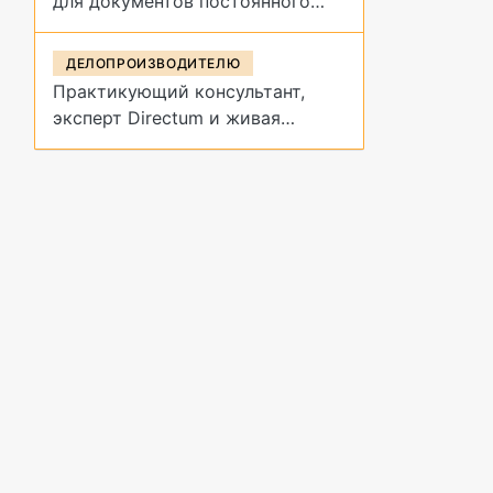
для документов постоянного
срока хранения?
ДЕЛОПРОИЗВОДИТЕЛЮ
Практикующий консультант,
эксперт Directum и живая
демонстрация архивных
процедур