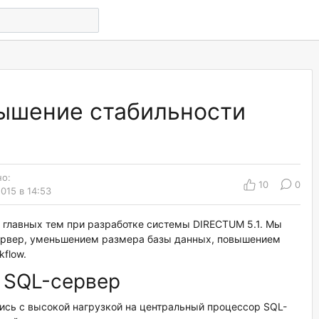
ышение стабильности
о:
10
0
015 в 14:53
 главных тем при разработке системы DIRECTUM 5.1. Мы
сервер, уменьшением размера базы данных, повышением
flow.
 SQL-сервер
сь с высокой нагрузкой на центральный процессор SQL-