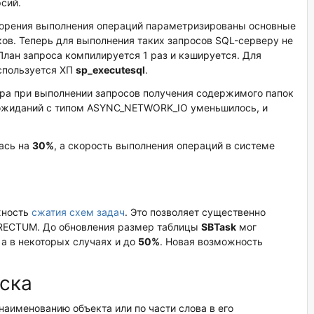
сий.
корения выполнения операций параметризированы основные
ов. Теперь для выполнения таких запросов SQL-серверу не
План запроса компилируется 1 раз и кэшируется. Для
спользуется ХП
sp_executesql
.
ра при выполнении запросов получения содержимого папок
о ожиданий с типом ASYNC_NETWORK_IO уменьшилось, и
лась на
30%
, а скорость выполнения операций в системе
жность
сжатия схем задач
. Это позволяет существенно
RECTUM. До обновления размер таблицы
SBTask
мог
а в некоторых случаях и до
50%
. Новая возможность
.
ска
наименованию объекта или по части слова в его