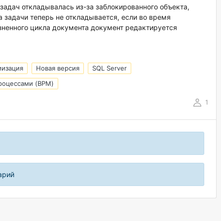
 задач откладывалась из-за заблокированного объекта,
 задачи теперь не откладывается, если во время
зненного цикла документа документ редактируется
мизация
Новая версия
SQL Server
роцессами (BPM)
1
арий