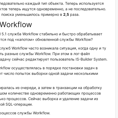
ледовательно каждый тип объекта. Теперь используется
ктов теперь ищутся одновременно, а не последовательно.
я поиска уменьшилось примерно в
2,5
раза.
Workflow
5.1 служба Workflow стабильно и быстро обрабатывает
ется под «капотом» обновленной службы Workflow?
ужб Workflow часто возникала ситуация, когда одну и ту
ь разные службы Workflow. При этом в лог-файл
дачу сейчас редактирует пользователь IS-Builder System.
kflow осуществлялась в порядке постановки задач в
т число попыток выборки одной задачи несколькими
алась из очереди, а затем в транзакции на обработку
ьшом количестве одновременно работающих процессов
ько процессов. Сейчас выборка и удаление задачи из
ной SQL-операции.
оцессов службы Worlkflow.