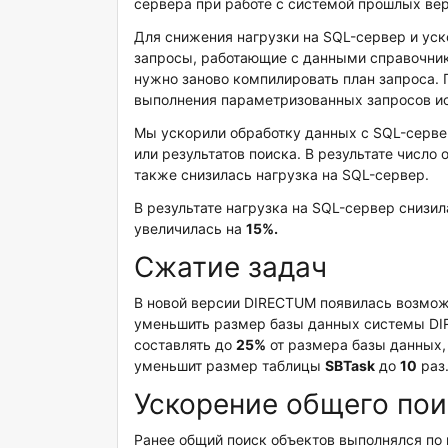
сервера при работе с системой прошлых вер
Для снижения нагрузки на SQL-сервер и ус
запросы, работающие с данными справочник
нужно заново компилировать план запроса. 
выполнения параметризованных запросов и
Мы ускорили обработку данных с SQL-серве
или результатов поиска. В результате числ
также снизилась нагрузка на SQL-сервер.
В результате нагрузка на SQL-сервер снизи
увеличилась на
15%.
Сжатие задач
В новой версии DIRECTUM появилась возмо
уменьшить размер базы данных системы DI
составлять до
25%
от размера базы данных, 
уменьшит размер таблицы
SBTask
до
10
раз
Ускорение общего пои
Ранее общий поиск объектов выполнялся по 