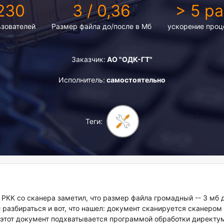
230
3 / 0,36
> 5 ра
Directum
Версия 5.8
ьзователей
Размер файла до/после в Мб
ускорение проц
Заказчик:
АО "ОДК-ГТ"
Исполнитель:
самостоятельно
Теги:
 РКК со сканера заметил, что размер файла громадный -- 3 мб 
 разбираться и вот, что нашел: документ сканируется сканером в
 этот документ подхватывается программой обработки директум