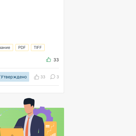
вание
PDF
TIFF
33
Утверждено
33
3