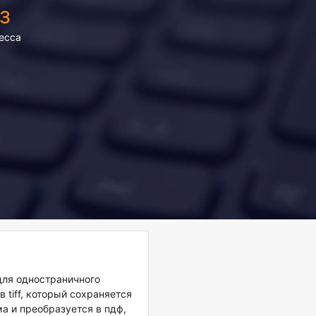
з
есса
для одностраничного
 tiff, который сохраняется
а и преобразуется в пдф,