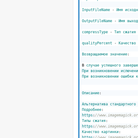
InputFileName
 - 
Имя
исходн
OutputFileName
 - 
Имя
выход
compressType
 - 
Тип
сжатия
qualityPercent
 - 
Качество
Возвращаемое
значение
: 

В
случае
успешного
заверше
При
возникновении
ислючени
При
возникновении
ошибки
к
Описание
: 

Альтернатива
стандартного
Подробнее
https
:
//www.imagemagick.or
Типы
сжатия
https
:
//www.imagemagick.or
Качество
картинки
https
:
//www.imagemagick.or