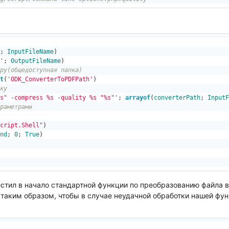
; 
InputFileName
)
'
; 
OutputFileName
)
ру(общедоступная папка)
t
(
'ODK_ConverterToPDFPath'
)
ку
s" -compress %s -quality %s "%s"'
; 
arrayof
(
converterPath
; 
InputF
раметрами
cript.Shell"
)
nd
; 
0
; 
True
стил в начало стандартной функции по преобразованию файла в
 таким образом, чтобы в случае неудачной обработки нашей фу