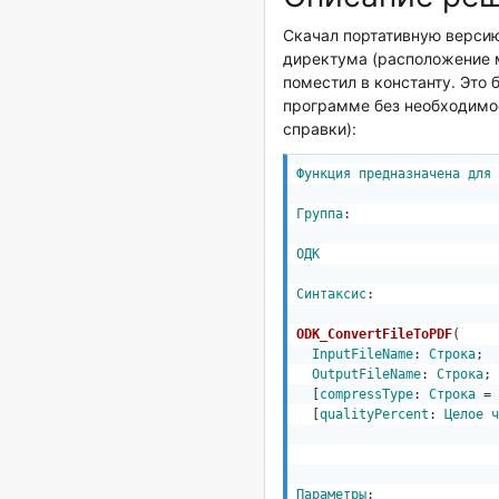
Скачал портативную версию
директума (расположение м
поместил в константу. Это 
программе без необходимос
справки):
Функция
предназначена
для
Группа
: 

ОДК
Синтаксис
: 

ODK_ConvertFileToPDF
(

InputFileName
: 
Строка
;

OutputFileName
: 
Строка
;

  [
compressType
: 
Строка
 = 
  [
qualityPercent
: 
Целое
ч
Параметры
: 
