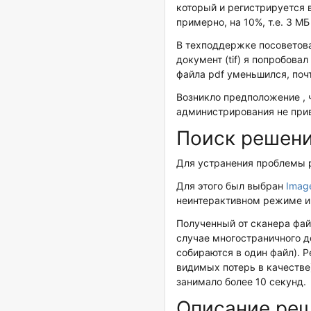
который и регистрируется в 
примерно, на 10%, т.е. 3 МБ
В техподдержке посоветова
документ (tif) я попробовал
файла pdf уменьшился, поч
Возникло предположение , ч
администрирования не при
Поиск решен
Для устранения проблемы 
Для этого был выбран
Imag
неинтерактивном режиме и
Полученный от сканера файл
случае многостраничного д
собираются в один файл). 
видимых потерь в качестве
занимало более 10 секунд.
Описание ре