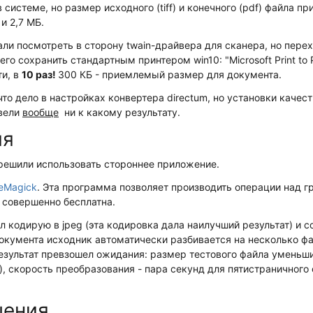
системе, но размер исходного (tiff) и конечного (pdf) файла пр
 и 2,7 МБ.
ли посмотреть в сторону twain-драйвера для сканера, но пер
 его сохранить стандартным принтером win10: "Microsoft Print to
ти, в
10 раз!
300 КБ - приемлемый размер для документа.
то дело в настройках конвертера directum, но установки качест
вели
вообще
ни к какому результату.
ия
решили использовать стороннее приложение.
eMagick
. Эта программа позволяет производить операции над 
 совершенно бесплатна.
 кодирую в jpeg (эта кодировка дала наилучший результат) и с
окумента исходник автоматически разбивается на несколько фа
Результат превзошел ожидания: размер тестового файла уменьши
), скорость преобразования - пара секунд для пятистраничного
шения