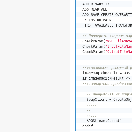
  ADO_BINARY_TYPE         
  ADO_READ_ALL            
  ADO_SAVE_CREATE_OVERWRIT
  EXTENSION_MASK          
  FIRST_AVAILABLE_TRANSFOR
// Проверить входные пар
CheckParam(
"WSDLFileName
CheckParam(
"InputFileNam
CheckParam(
"OutputFileNa
//исправляем громадный р
  imagemagickResult = 
ODK_
if
 imagemagickResult <> 
//стандартное преобразов
// Инициализация подкл
    SoapClient = 
CreateObj
//...
//...
//...
    ADOStream.
Close()
  endif      