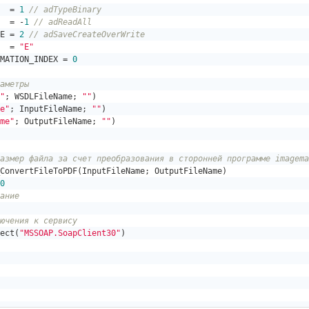
  = 
1
// adTypeBinary
  = -
1
// adReadAll
E = 
2
// adSaveCreateOverWrite
  = 
"E"
MATION_INDEX = 
0
аметры
"
; WSDLFileName; 
""
)
e"
; InputFileName; 
""
)
me"
; OutputFileName; 
""
)
азмер файла за счет преобразования в сторонней программе imagema
ConvertFileToPDF(InputFileName; OutputFileName)
0
ание
ючения к сервису  
ect(
"MSSOAP.SoapClient30"
)