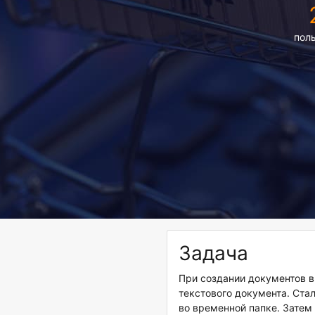
пол
Задача
При создании документов в
текстового документа. Стал
во временной папке. Затем