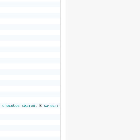
способов
сжатия
. 
В
качестве
конвертера
исопльзуется
imagemagick