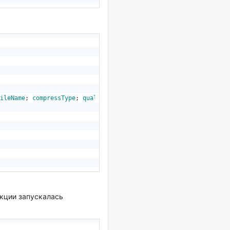
ileName
; 
compressType
; 
qualityPercent
; 
OutputFileName
))
нкции запускалась