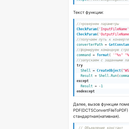
Текст функции:
//проверяем параметры
CheckParam
(
'InputFileName'
CheckParam
(
'OutputFileName
//получаем путь к конверте
converterPath
 = 
GetConstan
//формируем командную стро
command
 = 
format
( 
'"%s" "%
//запускаем с заданными па
try
Shell
 = 
CreateObject
(
"WS
Result
 = 
Shell.Run
(
comma
except
Result
 = -
1
endexcept
Далее, вызов функции поме
PDF(DCTSConvertFileToPDF)
стандартная(нативная).
// Объявление констант