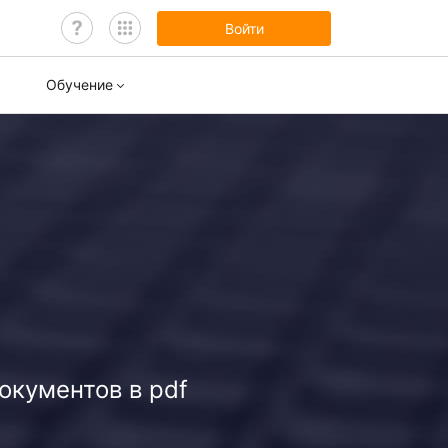
Войти
Обучение
нары
ы обучения
окументов в pdf