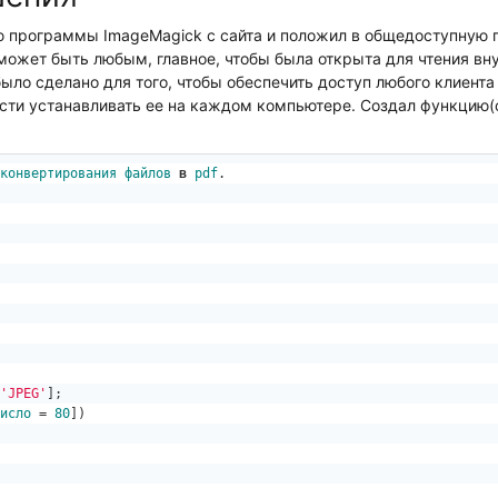
 программы ImageMagick с сайта и положил в общедоступную 
ожет быть любым, главное, чтобы была открыта для чтения внут
было сделано для того, чтобы обеспечить доступ любого клиента 
ти устанавливать ее на каждом компьютере. Создал функцию(
конвертирования
файлов
в
pdf
. 

'JPEG'
];

исло
 = 
80
])