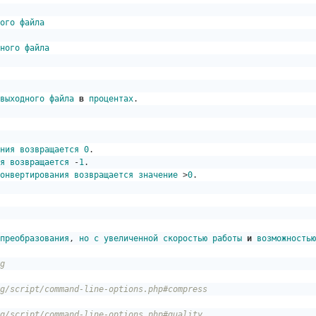
ого
файла
ного
файла
выходного
файла
в
процентах
. 

ния
возвращается
0
я
возвращается
 -
1
онвертирования
возвращается
значение
 >
0
.

преобразования
, 
но
с
увеличенной
скоростью
работы
и
возможностью
g
g/script/command-line-options.php#compress
g/script/command-line-options.php#quality