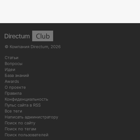
©
Компания Directum
,
2026
Статьи
Вопросы
Идеи
База знаний
Awards
О проекте
Правила
Конфиденциальность
Пульс сайта в RSS
Все теги
Написать администратору
Поиск по сайту
Поиск по тегам
Поиск пользователей