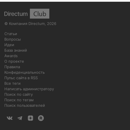
©
Компания Directum
,
2026
Статьи
Вопросы
Идеи
База знаний
Awards
О проекте
Правила
Конфиденциальность
Пульс сайта в RSS
Все теги
Написать администратору
Поиск по сайту
Поиск по тегам
Поиск пользователей