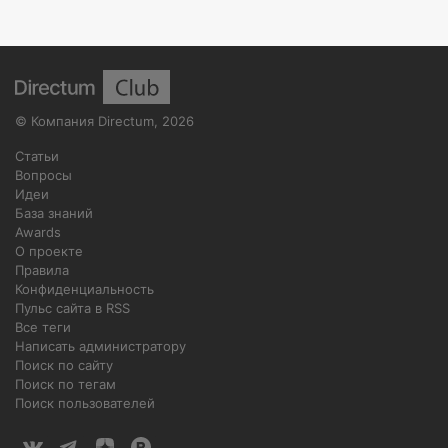
©
Компания Directum
,
2026
Статьи
Вопросы
Идеи
База знаний
Awards
О проекте
Правила
Конфиденциальность
Пульс сайта в RSS
Все теги
Написать администратору
Поиск по сайту
Поиск по тегам
Поиск пользователей