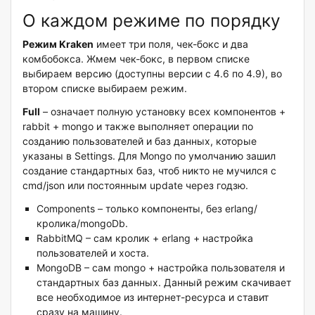
О каждом режиме по порядку
Режим Kraken
имеет три поля, чек-бокс и два
комбобокса. Жмем чек-бокс, в первом списке
выбираем версию (доступны версии с 4.6 по 4.9), во
втором списке выбираем режим.
Full
– означает полную установку всех компонентов +
rabbit + mongo и также выполняет операции по
созданию пользователей и баз данных, которые
указаны в Settings. Для Mongo по умолчанию зашил
создание стандартных баз, чтоб никто не мучился с
cmd/json или постоянным update через годзю.
Components – только компоненты, без erlang/
кролика/mongoDb.
RabbitMQ – сам кролик + erlang + настройка
пользователей и хоста.
MongoDB – сам mongo + настройка пользователя и
стандартных баз данных. Данный режим скачивает
все необходимое из интернет-ресурса и ставит
сразу на машину.