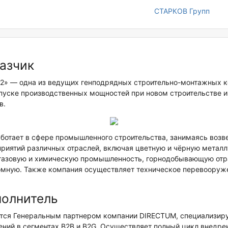
СТАРКОВ Групп
азчик
2» — одна из ведущих генподрядных строительно-монтажных к
апуске производственных мощностей при новом строительстве 
в.
ботает в сфере промышленного строительства, занимаясь воз
риятий различных отраслей, включая цветную и чёрную металл
газовую и химическую промышленность, горнодобывающую отр
томную. Также компания осуществляет техническое перевооруж
полнитель
тся Генеральным партнером компании DIRECTUM, специализиру
ний в сегментах B2B и B2G. Осуществляет полный цикл внедре