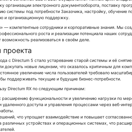
у организации электронного документооборота, поставку прог
ю системы под потребности Заказчика, настройку, обучение п
ю и организационную поддержку.
» — компетентные сотрудники и корпоративные знания. Мы соз
профессионального роста и реализации потенциала наших сотруд
 возможность реализоваться в своём деле.
и проекта
ода с Directum 5 стало устаревание старой системы и её снятие
и докупать новые лицензии, что оказалось критичным для ком
остоянное увеличение числа пользователей требовало масштаб
 бы поддерживать текущие и будущие бизнес-потребности.
ьзу Directum RX по следующим причинам:
к расширению функциональности и увеличению нагрузки по мере
 удаленного доступа и управления процессами через веб-интер
работы.
ешений, что упрощает взаимодействие и повышает согласованн
 различных устройствах и операционных системах, что расшир
ателей.