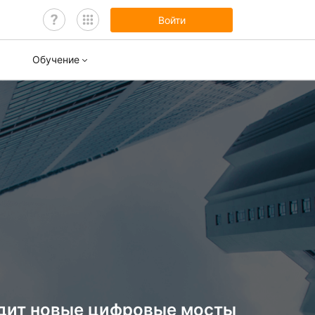
Войти
Обучение
нары
ы обучения
одит новые цифровые мосты