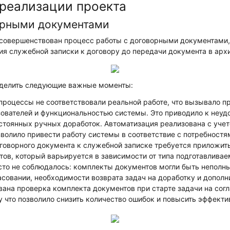
реализации проекта
орными документами
усовершенствован процесс работы с договорными документами
я служебной записки к договору до передачи документа в архи
делить следующие важные моменты:
процессы не соответствовали реальной работе, что вызывало 
ователей и функциональностью системы. Это приводило к неуд
стоянных ручных доработок. Автоматизация реализована с учет
зволило привести работу системы в соответствие с потребностя
оговорного документа к служебной записке требуется приложи
ов, который варьируется в зависимости от типа подготавливае
сто не соблюдалось: комплекты документов могли быть неполны
асовании, необходимости возврата задач на доработку и допо
вана проверка комплекта документов при старте задачи на сог
у что позволило снизить количество ошибок и повысить эффект