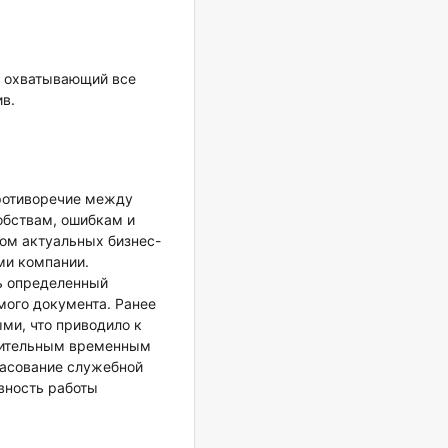
, охватывающий все
в.
противоречие между
обствам, ошибкам и
ом актуальных бизнес-
ми компании.
ть определенный
мого документа. Ранее
ми, что приводило к
лнительным временным
ласование служебной
ивность работы