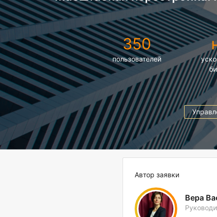
350
пользователей
уско
би
Управл
Автор заявки
Вера Ва
Руководи