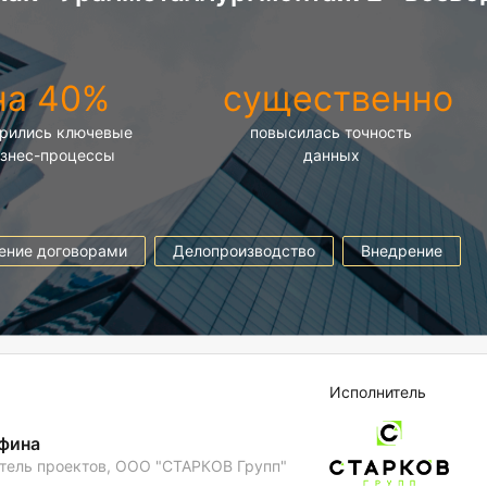
Directum
Версия 5.8
на 40%
существенно
рились ключевые
повысилась точность
знес-процессы
данных
ение договорами
Делопроизводство
Внедрение
Исполнитель
фина
тель проектов, ООО "СТАРКОВ Групп"