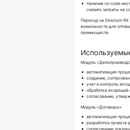
Наличие no-code инс
снизить затраты на 
Переход на Directum RX
возможности для оптим
преимуществ.
Используемые
Модуль «Делопроизводс
автоматизация проце
создание, согласован
учет и контроль исх
обработка входящей 
согласование, утвер
Модуль «Договоры»
автоматизация проце
разработка проекта 
согласование локаль