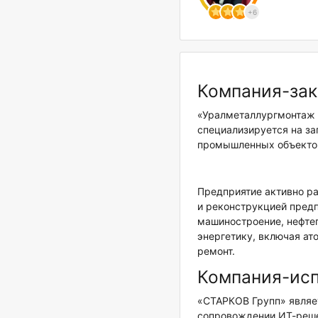
+6
Компания-зак
«Уралметаллургмонтаж 
специализируется на з
промышленных объекто
Предприятие активно ра
и реконструкцией предп
машиностроение, нефте
энергетику, включая а
ремонт.
Компания-ис
«СТАРКОВ Групп» являе
сопровождении ИТ-реше