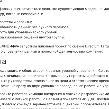
й.
фровых инициатив стало ясно, что существующая модель не ма
ур, который позволил бы:
азатели и проекты;
ованность данных без ручного переноса;
ость для управленческого уровня;
иражирования решения внутри Группы.
ОЛИЦИФРА запустила пилотный проект по оценке Directum Targets
го управления целями и проектной деятельностью компании.
та
редставители обеих сторон и разных уровней управления. Со с
дключились исполнители, которые ведут проекты и работают с
акже руководители, отвечающие за цели и стратегические ориен
 решение сразу на двух уровнях: в повседневной работе и в уп
проекте работала команда внедрения в связке с разработчикам
могали с логикой работы, с целями и показателями. Для Directu
cts, поэтому команда заранее готовила сценарии, прорабатывал