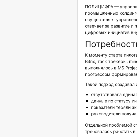
ПОЛИЦИФРА — управляю
промышленных холдинго
осуществляет управлен
отвечает за развитие и
цифровых инициатив вн
Потребност
К моменту старта пилот
Bitrix, таск трекеры, m
выполнялось в MS Proje
прогрессом формировал
Такой подход создавал 
отсутствовала едина
данные по статусу и
показатели теряли ак
руководители получа
Отдельной проблемой ст
требовалось работать в