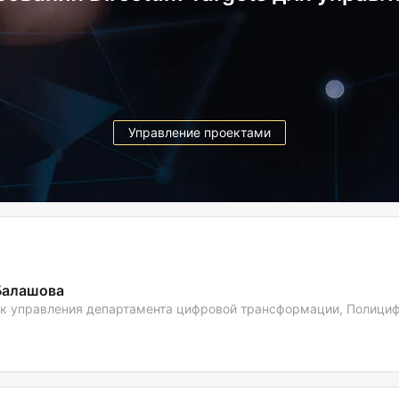
Версия 5.8
Управление проектами
Балашова
к управления департамента цифровой трансформации, Полици