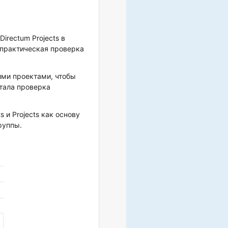
irectum Projects в
 практическая проверка
ими проектами, чтобы
стала проверка
 и Projects как основу
руппы.