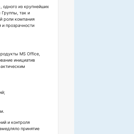
одного из крупнейших
Группы, так и
й роли компания
и и прозрачности
родукты MS Office,
рование инициатив
 фактическим
ий;
и.
ний и контроля
замедляло принятие