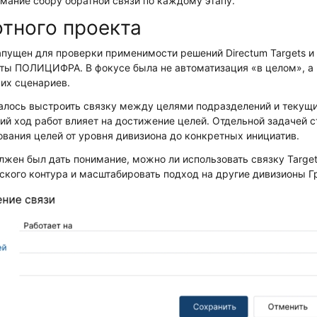
имание сбору обратной связи по каждому этапу.
тного проекта
пущен для проверки применимости решений Directum Targets и D
оты ПОЛИЦИФРА. В фокусе была не автоматизация «в целом», а
их сценариев.
валось выстроить связку между целями подразделений и текущ
кий ход работ влияет на достижение целей. Отдельной задачей 
вания целей от уровня дивизиона до конкретных инициатив.
жен был дать понимание, можно ли использовать связку Targets
ского контура и масштабировать подход на другие дивизионы Г