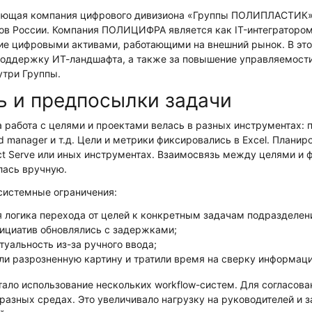
щая компания цифрового дивизиона «Группы ПОЛИПЛАСТИК», 
в России. Компания ПОЛИЦИФРА является как IT-интегратором 
ие цифровыми активами, работающими на внешний рынок. В это
 поддержку ИТ-ландшафта, а также за повышение управляемост
утри Группы.
ь и предпосылки задачи
а работа с целями и проектами велась в разных инструментах: п
ind manager и т.д. Цели и метрики фиксировались в Excel. Плани
ct Serve или иных инструментах. Взаимосвязь между целями и
ась вручную.
системные ограничения:
я логика перехода от целей к конкретным задачам подразделен
нициатив обновлялись с задержками;
туальность из-за ручного ввода;
ли разрозненную картину и тратили время на сверку информаци
ало использование нескольких workflow-систем. Для согласова
 разных средах. Это увеличивало нагрузку на руководителей и 