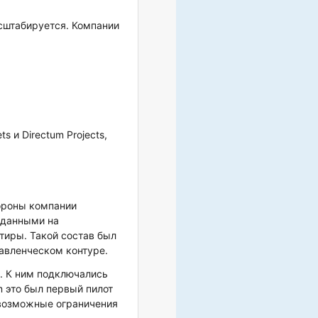
сштабируется. Компании
 и Directum Projects,
тороны компании
 данными на
тиры. Такой состав был
равленческом контуре.
и. К ним подключались
m это был первый пилот
а возможные ограничения