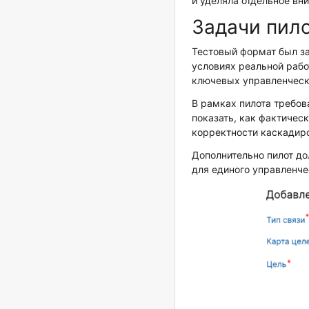
и уделяла отдельное вн
Задачи пило
Тестовый формат был за
условиях реальной раб
ключевых управленческ
В рамках пилота требо
показать, как фактичес
корректности каскадиро
Дополнительно пилот дол
для единого управленче