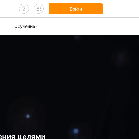
Войти
Обучение
нары
ы обучения
ления целями