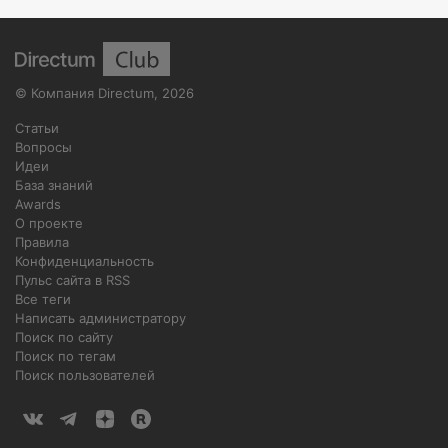
©
Компания Directum
,
2026
Статьи
Вопросы
Идеи
База знаний
Awards
О проекте
Правила
Конфиденциальность
Пульс сайта в RSS
Все теги
Написать администратору
Поиск по сайту
Поиск по тегам
Поиск пользователей