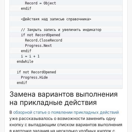
      Record = Object 

    endif    

    <Действия над записью справочника>

    // Закрыть запись и увеличить индикатор

    if not RecordOpened

      Record.CloseRecord

      Progress.Next

    endif

    i = i + 1

  endwhile

  if not RecordOpened

    Progress.Hide

  endif
Замена вариантов выполнения
на прикладные действия
В
обзорной статье о появлении прикладных действий
уже рассказывалось о возможности заменить одну
кнопку c выпадающим списком вариантов выполнения
в карточке задания на несколько удобных кнопок с