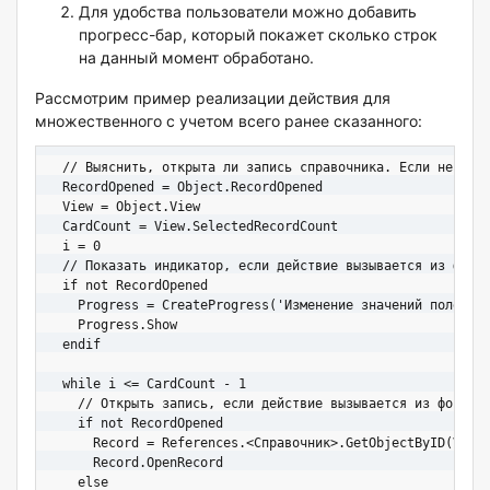
Для удобства пользователи можно добавить
прогресс-бар, который покажет сколько строк
на данный момент обработано.
Рассмотрим пример реализации действия для
множественного с учетом всего ранее сказанного:
  // Выяснить, открыта ли запись справочника. Если нет – р
  RecordOpened = Object.RecordOpened

  View = Object.View

  CardCount = View.SelectedRecordCount

  i = 0

  // Показать индикатор, если действие вызывается из формы
  if not RecordOpened

    Progress = CreateProgress('Изменение значений полей'; 
    Progress.Show

  endif

  while i <= CardCount - 1

    // Открыть запись, если действие вызывается из формы-с
    if not RecordOpened

      Record = References.<Справочник>.GetObjectByID(View.
      Record.OpenRecord

    else
