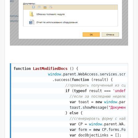
function
LastModifiedDocs
 (
) 
{

window
.parent.WebAccess.services.script.r
		  .success(
function
 (
result
) 
{

//проверить полученный из сценари
if
 (
typeof
 result === 
'undefind'
 
//если за последнюю неделю не б
var
 toast = 
new
window
.parent.WA
			  toast.showMessage(
"Документы не
			} 
else
 {

//сгенерировть форму с найденны
var
 CP = 
window
.parent.WA.CMP;

var
 form = 
new
 CP.forms.FormBui
var
 docObjectLinks = [];
