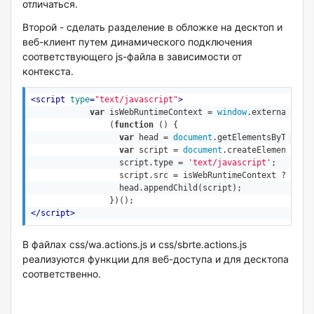
отличаться.
Второй - сделать разделение в обложке на десктоп и
веб-клиент путем динамического подключения
соответствующего js-файла
в зависимости от
контекста.
<
script
type
=
"text/javascript"
>
var
 isWebRuntimeContext = 
window
.external.Fol
		(
function
 (
) 
{

var
 head = 
document
.getElementsByTagNam
var
 script = 
document
.createElement(
'sc
		  script.type = 
'text/javascript'
;    

		  script.src = isWebRuntimeContext ? 
'css
		  head.appendChild(script);	

</
script
>
В файлах css/wa.actions.js и css/sbrte.actions.js
реализуются функции для веб-доступа и для десктопа
соответственно.