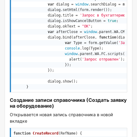
var
 dialog = 
window
.searchDialog = 
new
wi
		dialog.setHtml(form.render());

		dialog.title = 
'Запрос в бухгалтерию'
;

		dialog.isShowCancelButton = 
true
;

		dialog.okText = 
"OK"
;  

var
 afterClose = 
window
.parent.WA.CMP.dial
		dialog.bind(afterClose, 
function
(
dialogOb
var
 Type = form.getValue(
'Заказат
console
.log(Type);

window
.parent.WA.FC.scripts(
'Send
			  alert(
'Запрос отправлен'
);  

			});

		});	  		  

		dialog.show();          	

      }
Создание записи справочника (Создать заявку
на оборудование)
Открывается новая запись справочника в новой
вкладке
function
CreateRecord
(
RefName
) 
{
