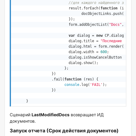
//для каждого найденного значен
			  result.forEach(
function
 (
item
) 
{
				docObjectLinks.push({ 
"ID
			  });

			  form.addObjectList(
"Docs"
, 
1
, d
var
 dialog = 
new
 CP.dialogs.Base
			  dialog.title = 
"Последние измен
			  dialog.html = form.render();

			  dialog.width = 
600
;

			  dialog.isShowCancelButton = 
tru
			  dialog.show();

			};

		  })

		  .fail(
function
 (
res
) 
{

console
.log(
'FAIL'
);

		  })

      }
Сценарий
LastModifiedDocs
возвращает ИД
документов.
Запуск отчета (Срок действия документов)