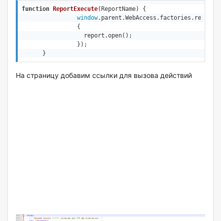
function
ReportExecute
(
ReportName
) 
{		

window
.parent.WebAccess.factories.reports
{ 

		  report.open();

		});		  				

      }
На страницу добавим ссылки для вызова действий