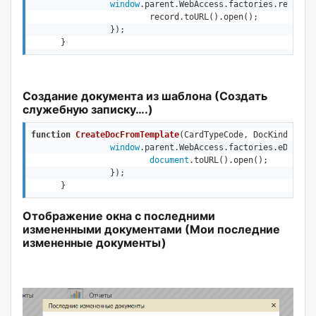
window
.parent.WebAccess.factories.referen
			record.toURL().open(); 

		});	

      }
Создание документа из шаблона (Создать
служебную записку….)
function
CreateDocFromTemplate
(
CardTypeCode, DocKindCode,
window
.parent.WebAccess.factories.eDocume
document
.toURL().open();

		});	

      }
Отображение окна с последними
измененными документами (Мои последние
измененные документы)