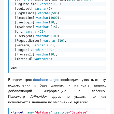
  [LogDateTime] 
varchar
 (
30
),

  [LogLevel] 
varchar
(
5
),

  [LogMessage] 
varchar
(
500
),

  [
Exception
] 
varchar
(
1000
),

  [UserLogin] 
varchar
(
30
),

  [IpAddress] 
varchar
 (
15
),

  [
Url
] 
varchar
(
50
),

  [UserAgent] 
varchar
 (
100
),

  [RequestNumber] 
varchar
 (
10
),

  [
Version
] 
varchar
 (
50
),

  [Logger] 
varchar
 (
100
),

  [ProcessId] 
varchar
(
10
),

  [ThreadId] 
varchar
(
5
)

end
В параметрах
database target
необходимо указать строку
подключения к базе данных, и написать запрос,
добавляющий информацию в таблицу.
Параметр
dbProvider
здесь не указан, так как
используется значение по умолчанию
sqlserver
.
<
target
name
=
"database"
xsi:type
=
"Database"