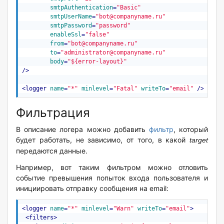
smtpAuthentication
=
"Basic"
smtpUserName
=
"bot@companyname.ru"
smtpPassword
=
"password"
enableSsl
=
"false"
from
=
"bot@companyname.ru"
to
=
"administrator@companyname.ru"
body
=
"${error-layout}"
/>
<
logger
name
=
"*"
minlevel
=
"Fatal"
writeTo
=
"email"
 />
Фильтрация
В описание логера можно добавить
фильтр
, который
будет работать, не зависимо, от того, в какой
target
передаются данные.
Например, вот таким фильтром можно отловить
событие превышения попыток входа пользователя и
инициировать отправку сообщения на
email:
<
logger
name
=
"*"
minlevel
=
"Warn"
writeTo
=
"email"
>
<
filters
>