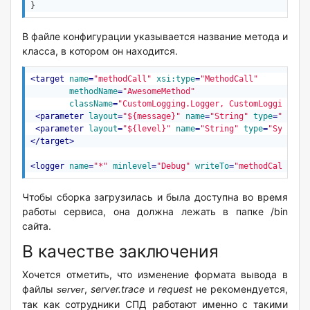
}
В файле конфигурации указывается название метода и
класса, в котором он находится.
<
target
name
=
"methodCall"
xsi:type
=
"MethodCall"
methodName
=
"AwesomeMethod"
className
=
"CustomLogging.Logger, CustomLogging, V
<
parameter
layout
=
"${message}"
name
=
"String"
type
=
"Syste
<
parameter
layout
=
"${level}"
name
=
"String"
type
=
"System.
</
target
>
<
logger
name
=
"*"
minlevel
=
"Debug"
writeTo
=
"methodCall"
 />
Чтобы сборка загрузилась и была доступна во время
работы сервиса, она должна лежать в папке /bin
сайта.
В качестве заключения
Хочется отметить, что изменение формата вывода в
файлы
,
server.trace
и
request
не рекомендуется,
server
так как сотрудники СПД работают именно с такими