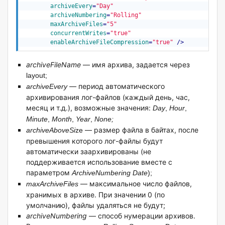
archiveEvery
=
"Day"
archiveNumbering
=
"Rolling"
maxArchiveFiles
=
"5"
concurrentWrites
=
"true"
enableArchiveFileCompression
=
"true"
 />
archiveFileName
— имя архива, задается через
layout;
—
период автоматического
archiveEvery
архивирования лог-файлов (каждый день, час,
месяц и т.д.), возможные значения:
Day
,
Hour
,
Minute
,
Month
,
Year
,
None;
— размер файла в байтах, после
archiveAboveSi
ze
превышения которого лог-файлы будут
автоматически заархивированы (не
поддерживается использование вместе с
параметром
ArchiveNumbering Date
);
— максимальное число файлов,
maxArchiveFiles
хранимых в архиве. При значении 0 (по
умолчанию), файлы удаляться не будут;
archiveNumbering
— способ нумерации архивов.