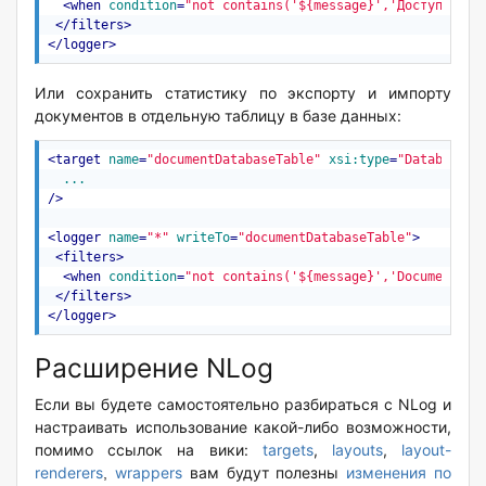
<
when
condition
=
"not contains('${message}','Доступ запр
</
filters
>
</
logger
>
Или сохранить статистику по экспорту и импорту
документов в отдельную таблицу в базе данных:
<
target
name
=
"documentDatabaseTable"
xsi:type
=
"Database"
...
/>
<
logger
name
=
"*"
writeTo
=
"documentDatabaseTable"
>
<
filters
>
<
when
condition
=
"not contains('${message}','DocumentExp
</
filters
>
</
logger
>
Расширение NLog
Если вы будете самостоятельно разбираться с NLog и
настраивать использование какой-либо возможности,
помимо ссылок на вики:
targets
,
layouts
,
layout-
renderers
wrappers
вам будут полезны
изменения по
,