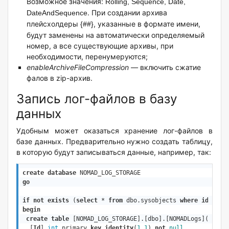
Возможное значения:
Rolling, Sequence, Date,
. При создании архива
DateAndSequence
плейсхолдеры
, указанные в формате имени,
{##}
будут заменены на автоматически определяемый
номер, а все существующие архивы, при
необходимости, перенумеруются;
enableArchiveFileCompression
—
включить
сжатие
фалов в zip-архив.
Запись лог-файлов в базу
данных
Удобным может оказаться хранение лог-файлов в
базе данных. Предварительно нужно создать таблицу,
в которую будут записываться данные, например, так:
create
database
go
if
not
exists
 (
select
 * 
from
 dbo.sysobjects 
where
id
 = ob
begin
create
table
 [NOMAD_LOG_STORAGE].[dbo].[NOMADLogs](

  [
Id
] 
int
 primary 
key
identity
(
1
,
1
) 
not
null
,
