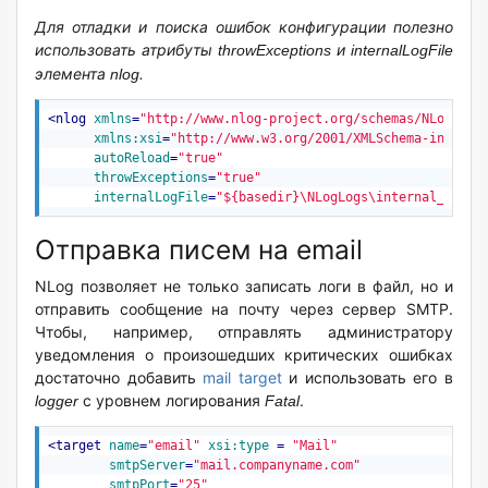
Для отладки и поиска ошибок конфигурации полезно
использовать атрибуты
и
throwExceptions
internalLogFile
элемента
.
nlog
<
nlog
xmlns
=
"http://www.nlog-project.org/schemas/NLog.xsd
xmlns:xsi
=
"http://www.w3.org/2001/XMLSchema-instanc
autoReload
=
"true"
throwExceptions
=
"true"
internalLogFile
=
"${basedir}\NLogLogs\internal_log_f
Отправка писем на email
NLog позволяет не только записать логи в файл, но и
отправить сообщение на почту через сервер SMTP.
Чтобы, например, отправлять администратору
уведомления о произошедших критических ошибках
достаточно добавить
mail target
и использовать его в
с уровнем логирования
.
logger
Fatal
<
target
name
=
"email"
xsi:type
 = 
"Mail"
smtpServer
=
"mail.companyname.com"
smtpPort
=
"25"