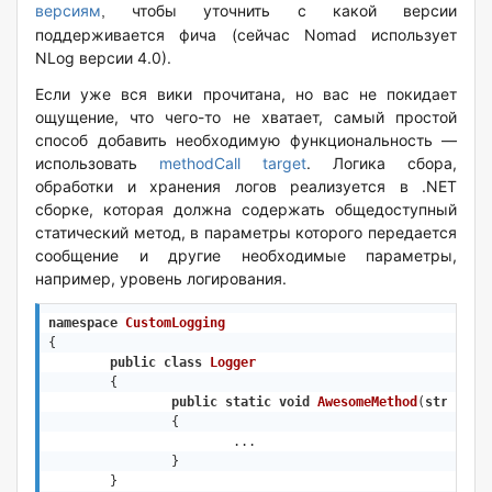
версиям
чтобы уточнить с какой версии
,
поддерживается фича (сейчас Nomad использует
NLog версии 4.0).
Если уже вся вики прочитана, но вас не покидает
ощущение, что чего-то не хватает, самый простой
способ добавить необходимую функциональность —
использовать
methodCall target
. Логика сбора,
обработки и хранения логов реализуется в .NET
сборке, которая должна содержать общедоступный
статический метод, в параметры которого передается
сообщение и другие необходимые параметры,
например, уровень логирования.
namespace
CustomLogging
{

public
class
Logger
	{

public
static
void
AwesomeMethod
(
string
 m
		{

			...

		}

	}
