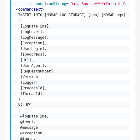
connectionString
=
"Data Source=***;Initial Catalog
<
commandText
>
  INSERT INTO [NOMAD_LOG_STORAGE].[dbo].[NOMADLogs]

  (

   [LogDateTime],

   [LogLevel],

   [LogMessage],

   [Exception],

   [UserLogin],

   [IpAddress],

   [Url],

   [UserAgent],

   [RequestNumber],

   [Version],

   [Logger],

   [ProcessId],

   [ThreadId]

  )

  VALUES

  (

   @logDateTime,

   @level,

   @message,

   @exception,

   @login,
