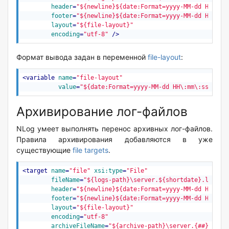
header
=
"${newline}${date:Format=yyyy-MM-dd HH\:mm
footer
=
"${newline}${date:Format=yyyy-MM-dd HH\:mm
layout
=
"${file-layout}"
encoding
=
"utf-8"
 />
Формат вывода задан в переменной
file-layout
:
<
variable
name
=
"file-layout"
value
=
"${date:Format=yyyy-MM-dd HH\:mm\:ss.fff 
Архивирование лог-файлов
NLog умеет выполнять перенос архивных лог-файлов.
Правила архивирования добавляются в уже
существующие
file targets
.
<
target
name
=
"file"
xsi:type
=
"File"
fileName
=
"${logs-path}\server.${shortdate}.log"
header
=
"${newline}${date:Format=yyyy-MM-dd HH\:mm
footer
=
"${newline}${date:Format=yyyy-MM-dd HH\:mm
layout
=
"${file-layout}"
encoding
=
"utf-8"
archiveFileName
=
"${archive-path}\server.{##}.${sh