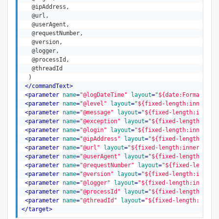
   @ipAddress,

   @url,

   @userAgent,

   @requestNumber,

   @version,

   @logger,

   @processId,

   @threadId

  )

</
commandText
>
<
parameter
name
=
"@logDateTime"
layout
=
"${date:Format=yyy
<
parameter
name
=
"@level"
layout
=
"${fixed-length:inner=${
<
parameter
name
=
"@message"
layout
=
"${fixed-length:inner=
<
parameter
name
=
"@exception"
layout
=
"${fixed-length:inne
<
parameter
name
=
"@login"
layout
=
"${fixed-length:inner=${
<
parameter
name
=
"@ipAddress"
layout
=
"${fixed-length:inne
<
parameter
name
=
"@url"
layout
=
"${fixed-length:inner=${vc
<
parameter
name
=
"@userAgent"
layout
=
"${fixed-length:inne
<
parameter
name
=
"@requestNumber"
layout
=
"${fixed-length:
<
parameter
name
=
"@version"
layout
=
"${fixed-length:inner=
<
parameter
name
=
"@logger"
layout
=
"${fixed-length:inner=$
<
parameter
name
=
"@processId"
layout
=
"${fixed-length:inne
<
parameter
name
=
"@threadId"
layout
=
"${fixed-length:inner
</
target
>