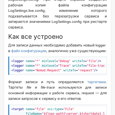
рабочая копия файла конфигурации
, изменение которого
LogSettings.live.config
подхватывается без перезагрузки сервиса и
затирается значениями
при рестарте
LogSettings.config
сервиса.
Как все устроено
Для записи данных необходимо добавить новый
logger
в
файл конфигурации
, аналогично уже существующим:
<
logger
name
=
"*"
minlevel
=
"Debug"
writeTo
=
"file"
/>
<
logger
name
=
"*"
minlevel
=
"Trace"
writeTo
=
"file-trace"
/>
<
logger
name
=
"Nomad.Request"
writeTo
=
"request"
/>
Формат записи и путь определяются
таргетами
.
Таргеты
и
file
file-trace
используются
для записи
— для
основной информации о работе сервиса,
request
записи запросов к сервису и его ответов
.
<
target
name
=
"file"
xsi:type
=
"File"
fileName
=
"${logs-path}\server.${shortdate}.log"