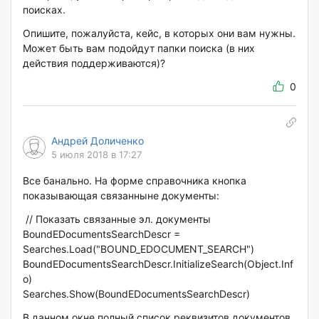
поисках.
Опишите, пожалуйста, кейс, в которых они вам нужны.
Может быть вам подойдут папки поиска (в них
действия поддерживаются)?
0
Андрей Доличенко
5 июля 2018 в 17:27
Все банально. На форме справочника кнопка
показывающая связанныне документы:
// Показать связанные эл. документы
BoundEDocumentsSearchDescr =
Searches.Load("BOUND_EDOCUMENT_SEARCH")
BoundEDocumentsSearchDescr.InitializeSearch(Object.Inf
o)
Searches.Show(BoundEDocumentsSearchDescr)
В данном окне полный список реквизитов документов