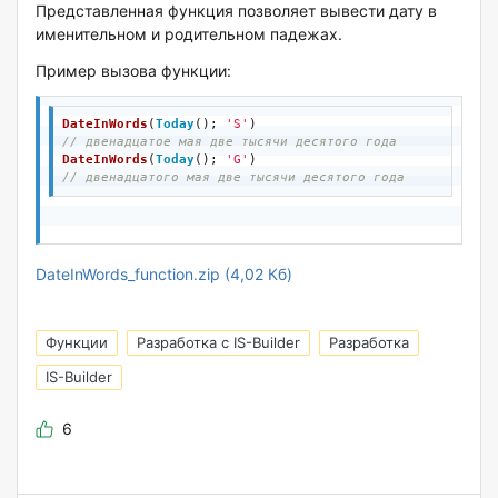
Представленная функция позволяет вывести дату в
именительном и родительном падежах.
Пример вызова функции:
DateInWords
(
Today
(); 
'S'
)
// двенадцатое мая две тысячи десятого года
DateInWords
(
Today
(); 
'G'
)
// двенадцатого мая две тысячи десятого года
DateInWords_function.zip (4,02 Кб)
Функции
Разработка с IS-Builder
Разработка
IS-Builder
6