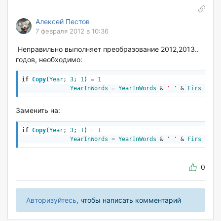
Алексей Пестов
7 февраля 2012 в 10:36
Неправильно выполняет преобразование 2012,2013..
годов, необходимо:
if
Copy
(
Year
; 
3
; 
1
) = 
1
YearInWords
 = 
YearInWords
 & 
' '
 & 
FirstTen.
Заменить на:
if
Copy
(
Year
; 
3
; 
1
) = 
1
YearInWords
 = 
YearInWords
 & 
' '
 & 
FirstTen.
0
Авторизуйтесь
, чтобы написать комментарий