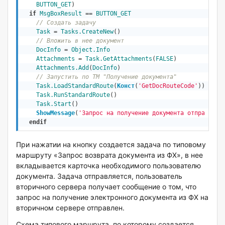
BUTTON_GET
)
if
MsgBoxResult
 == 
BUTTON_GET
// Создать задачу
Task
 = 
Tasks
.CreateNew
() 

// Вложить в нее документ
DocInfo
 = 
Object
.Info
Attachments
 = 
Task.GetAttachments
(
FALSE
)

Attachments.Add
(
DocInfo
)

// Запустить по ТМ "Получение документа"
Task.LoadStandardRoute
(
Конст
(
'GetDocRouteCode'
))
Task.RunStandardRoute
()

Task.Start
()  

ShowMessage
(
'Запрос на получение документа отправлен!
endif
При нажатии на кнопку создается задача по типовому
маршруту «Запрос возврата документа из ФХ», в нее
вкладывается карточка необходимого пользователю
документа. Задача отправляется, пользователь
вторичного сервера получает сообщение о том, что
запрос на получение электронного документа из ФХ на
вторичном сервере отправлен.
Схема типового маршрута, по которому создается