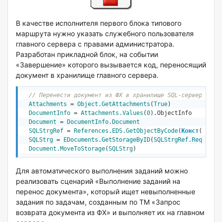
В качестве исполнителя первого блока типового
маршрута нужно указать служебного пользователя
главного сервера с правами администратора.
Разработан прикладной блок, на событии
«Завершение» которого вызывается код, переносящий
документ в хранилище главного сервера.
// Перенести документ из ФХ в хранилище SQL-сервера
Attachments
 = 
Object
.GetAttachments
(
True
)

DocumentInfo
 = 
Attachments.Values
(
0
).ObjectInfo

Document
 = 
DocumentInfo.Document
SQLStrgRef
 = 
References
.EDS.GetObjectByCode
(
Конст
(
'SQLS
SQLStrg
 = 
EDocuments
.GetStorageByID
(
SQLStrgRef.Requisit
Document.MoveToStorage
(
SQLStrg
)
Для автоматического выполнения заданий можно
реализовать сценарий «Выполнение заданий на
перенос документа», который ищет невыполненные
задания по задачам, созданным по ТМ «Запрос
возврата документа из ФХ» и выполняет их на главном