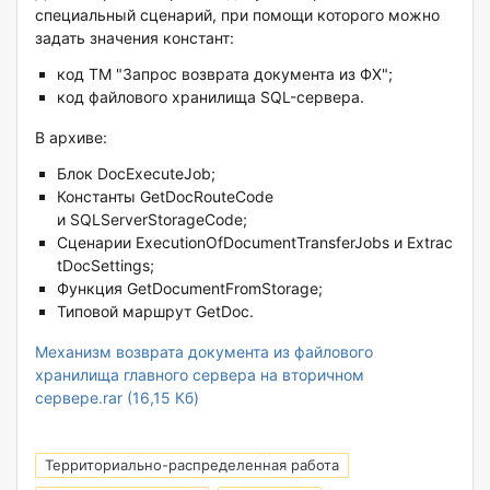
специальный сценарий, при помощи которого можно
задать значения констант:
код ТМ "Запрос возврата документа из ФХ";
код файлового хранилища SQL-сервера.
В архиве:
Блок DocExecuteJob;
Константы GetDocRouteCode
и SQLServerStorageCode;
Сценарии ExecutionOfDocumentTransferJobs и Extrac
tDocSettings;
Функция GetDocumentFromStorage;
Типовой маршрут GetDoc.
Механизм возврата документа из файлового
хранилища главного сервера на вторичном
сервере.rar (16,15 Кб)
Территориально-распределенная работа