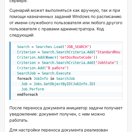
сервере.
Сценарий может выполняться как вручную, так и при
помощи назначенных заданий Windows по расписанию
от имени служебного пользователя или любого другого
пользователя с правами администратора. Код
следующий:
Search
 = 
Searches
.Load
(
"JOB_SEARCH"
)  

Criterion
 = 
Search.SearchCriteria.Add
(
"StandardRoute"
)

Criterion.Add
(
Конст
(
'GetDocRouteCode'
))
Criterion
 = 
Search.SearchCriteria.Add
(
"JobState"
)

Criterion.Add
(
"В работе"
)

SearchJob
 = 
Search.Execute
foreach
JobInfo
in
SearchJob
Job
 = 
Jobs
.GetObjectByID
(
JobInfo.ID
)

Job
.Perform
endforeach
После переноса документа инициатор задачи получает
уведомление: документ получен, с ним можно
работать.
Для настройки переноса документа реализован