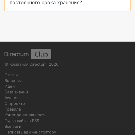
постоянного срока хранения?
©
Компания Directum
,
2026
Статьи
Вопросы
Идеи
База знаний
Awards
О проекте
Правила
Конфиденциальность
Пульс сайта в RSS
Все теги
Написать администратору