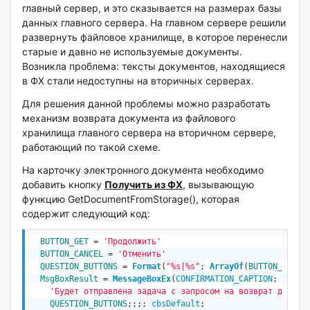
главный сервер, и это сказывается на размерах базы
данных главного сервера. На главном сервере решили
развернуть файловое хранилище, в которое перенесли
старые и давно не используемые документы.
Возникла проблема: тексты документов, находящиеся
в ФХ стали недоступны на вторичных серверах.
Для решения данной проблемы можно разработать
механизм возврата документа из файлового
хранилища главного сервера на вторичном сервере,
работающий по такой схеме.
На карточку электронного документа необходимо
добавить кнопку
Получить из ФХ
, вызывающую
функцию GetDocumentFromStorage(), которая
содержит следующий код:
BUTTON_GET
 = 
'Продолжить'
BUTTON_CANCEL
 = 
'Отменить'
QUESTION_BUTTONS
 = 
Format
(
"%s|%s"
; 
ArrayOf
(
BUTTON_GET
; 
MsgBoxResult
 = 
MessageBoxEx
(
CONFIRMATION_CAPTION
;

'Будет отправлена задача с запросом на возврат докуме
QUESTION_BUTTONS
;;;; 
cbsDefault
;
