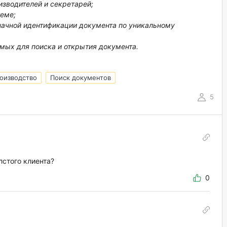
зводителей и секретарей;
теме;
начной идентификации документа по уникальному
имых для поиска и открытия документа.
оизводство
Поиск документов
5
лстого клиента?
0