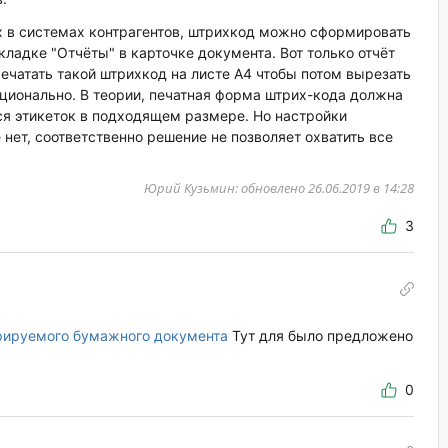
 в системах контрагентов, штрихкод можно сформировать
кладке "Отчёты" в карточке документа. Вот только отчёт
Печатать такой штрихкод на листе А4 чтобы потом вырезать
рационально. В теории, печатная форма штрих-кода должна
я этикеток в подходящем размере. Но настройки
ет, соответственно решение не позволяет охватить все
Юрий Кузьмин: обновлено 26.06.2019 в 14:28
3
рируемого бумажного документа
Тут для было предложено
0