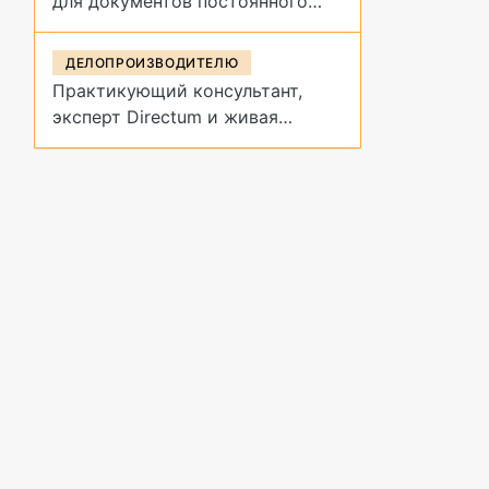
для документов постоянного
срока хранения?
ДЕЛОПРОИЗВОДИТЕЛЮ
Практикующий консультант,
эксперт Directum и живая
демонстрация архивных
процедур