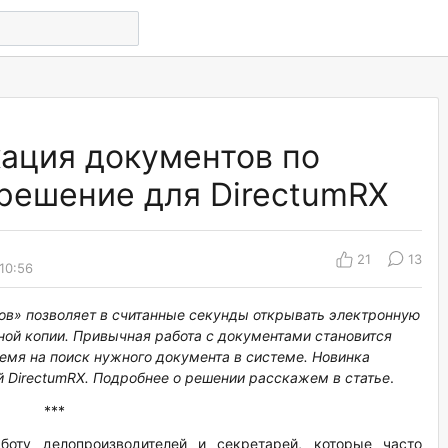
ация документов по
 решение для DirectumRX
21
13
10:56
в» позволяет в считанные секунды открывать электронную
ной копии. Привычная работа с документами становится
емя на поиск нужного документа в системе. Новинка
ей
DirectumRX
. Подробнее о решении расскажем в статье
.
***
оту делопроизводителей и секретарей, которые часто