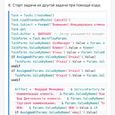
8. Старт задачи из другой задачи при помощи кода:
Task
 = 
Tasks
.CreateNew
Task.LoadStandardRoute
(
'CancelS'
Task.Subject
 = 
Format
(
"Внимание! Инициирована отмена! Кли
Task.get
Task.Author
 = 
'Д005669'
// Автор указывается конкретно
TaskParms
 = 
Task.WorkflowParams
TaskParms.ValueByName
(
'OsnManager'
).Value = 
Params.ValueB
TaskParms.ValueByName
(
'Клиент'
).Value = 
Клиент
TaskParms.ValueByName
(
'Отказ'
).Value = 
Params.ValueByName
if
Assigned
(
Params.ValueByName
(
'Отказ2'
).Value)
TaskParms.ValueByName
(
'Отказ2'
).Value = 
Params.ValueByN
endif
if
Assigned
(
Params.ValueByName
(
'Отказ3'
).Value)
TaskParms.ValueByName
(
'Отказ3'
).Value = 
Params.ValueByN
endif
ActText
 = 
'Ведущий Менеджер: '
 & 
ServiceFactory
.GetUser
'Наименование клиента: '
 & 
Params.ValueByName
(
'Клиент'
)
'Вид Деятельности клиента: '
 & 
Params.ValueByName
(
'ВидД
'Торговое наименование: '
 & 
Params.ValueByName
(
'Торгово
'ИНН: '
 & 
Params.ValueByName
(
'ИНН'
).Value & 
CR
if
Assigned
(
Params.ValueByName
(
'email'
).Value)  
