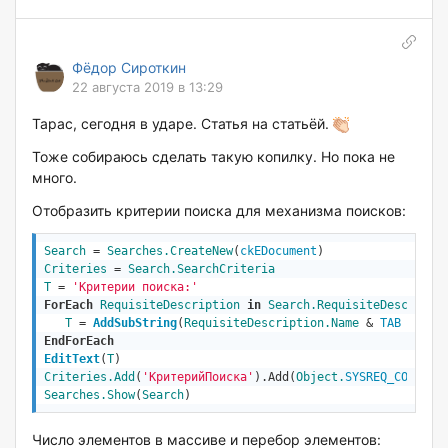
Фёдор Сироткин
22 августа 2019 в 13:29
Тарас, сегодня в ударе. Статья на статьёй.
Тоже собираюсь сделать такую копилку. Но пока не
много.
Отобразить критерии поиска для механизма поисков:
Search
 = 
Searches
.CreateNew
(
ckEDocument
Criteries
 = 
Search.SearchCriteria
T
 = 
'Критерии поиска:'
ForEach
RequisiteDescription
in
Search.RequisiteDescripti
T
 = 
AddSubString
(
RequisiteDescription.Name
 & 
TAB
 & 
Req
EndForEach
EditText
(
T
)
Criteries.Add
(
'КритерийПоиска'
).Add(
Object
.
SYSREQ_CODE
Searches
.Show
(
Search
)
Число элементов в массиве и перебор элементов: