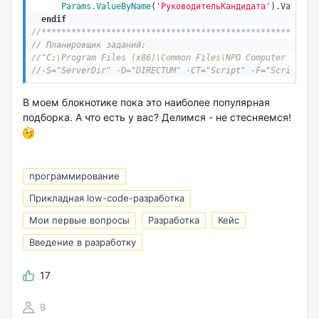
Params.ValueByName
(
'РуководительКандидата'
).Value =
endif
//*******************************************************
// Планировщик заданий:
//"C:\Program Files (x86)\Common Files\NPO Computer Share
//-S="ServerDir" -D="DIRECTUM" -CT="Script" -F="ScriptNam
В моем блокнотике пока это наиболее популярная
подборка. А что есть у вас? Делимся - не стесняемся!
программирование
Прикладная low-code-разработка
Мои первые вопросы
Разработка
Кейс
Введение в разработку
17
9