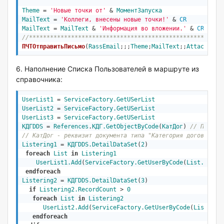
Theme
 = 
'Новые точки от'
 & 
МоментЗапуска
MailText
 = 
'Коллеги, внесены новые точки!'
 & 
CR
MailText
 = 
MailText
 & 
'Информация во вложении.'
 & 
CR
 & 
CR
//*******************************************************
ПЧТОтправитьПисьмо
(
RassEmail
;;;
Theme
;
MailText
;;
Attachment
6. Наполнение Списка Пользователей в маршруте из
справочника:
UserList1
 = 
ServiceFactory
.GetUSerList
UserList2
 = 
ServiceFactory
.GetUSerList
UserList3
 = 
ServiceFactory
.GetUSerList
КДГDDS
 = 
References
.
КДГ.GetObjectByCode
(
КатДог
) 
// Получе
// КатДог - реквизит документа типа "Категория договора"
Listering1
 = 
КДГDDS.DetailDataSet
(
2
)

foreach
List
in
Listering1
UserList1.Add
(
ServiceFactory
.GetUserByCode
(
List.Requi
endforeach
Listering2
 = 
КДГDDS.DetailDataSet
(
3
)

if
Listering2.RecordCount
 > 
0
foreach
List
in
Listering2
UserList2.Add
(
ServiceFactory
.GetUserByCode
(
List.Req
endforeach