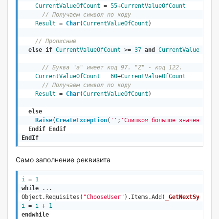
CurrentValueOfCount
 = 
55
+
CurrentValueOfCount
// Получаем символ по коду
Result
 = 
Char
(
CurrentValueOfCount
)
// Прописные
else
if
CurrentValueOfCount
 >= 
37
and
CurrentValueOfCou
// Буква "a" имеет код 97. "Z" - код 122.
CurrentValueOfCount
 = 
60
+
CurrentValueOfCount
// Получаем символ по коду
Result
 = 
Char
(
CurrentValueOfCount
)
else
Raise
(
CreateException
(
''
;
'Слишком большое значение сч
Endif
Endif
EndIf
Само заполнение реквизита
i
 = 
1
while
Object
.Requisites(
"ChooseUser"
).Items.Add(
_GetNextSymvInC
i
 = 
i
 + 
1
endwhile