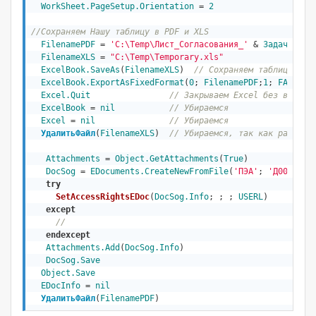
WorkSheet.PageSetup.Orientation
 = 
2
//Сохраняем Нашу таблицу в PDF и XLS
FilenamePDF
 = 
'C:\Temp\Лист_Согласования_'
 & 
Задача.ID
 
FilenameXLS
 = 
"C:\Temp\Temporary.xls"
ExcelBook.SaveAs
(
FilenameXLS
)  
// Сохраняем таблицу в X
ExcelBook.ExportAsFixedFormat
(
0
; 
FilenamePDF
;
1
; 
FALSE
; 
Excel.Quit
// Закрываем Excel без вопрос
ExcelBook
 = 
nil
// Убираемся
Excel
 = 
nil
// Убираемся                 
УдалитьФайл
(
FilenameXLS
)  
// Убираемся, так как работа 
Attachments
 = 
Object
.GetAttachments
(
True
)
DocSog
 = 
EDocuments
.CreateNewFromFile
(
'ПЭА'
; 
'Д000055'
try
SetAccessRightsEDoc
(
DocSog.Info
; ; ; 
USERL
)  

except
//  
endexcept
Attachments.Add
(
DocSog.Info
)
DocSog.Save
Object
.Save
EDocInfo
 = 
nil
УдалитьФайл
(
FilenamePDF
)  