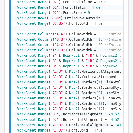
WorkSheet.Range
(
"D2"
).Font.Underline = 
True
WorkSheet.Range
(
"D2"
).Font.Italic = 
True
WorkSheet.Range
(
"D2"
).Font.Size = 
9
WorkSheet.Rows
(
"6:30"
).EntireRow.AutoFit

WorkSheet.Range
(
"B3:B5"
).Font.Bold = 
True
WorkSheet.Columns
(
"A:A"
).ColumnWidth = 
2
//EntireColum
WorkSheet.Columns
(
"B:B"
).ColumnWidth = 
35
//EntireColum
WorkSheet.Columns
(
"C:C"
).ColumnWidth = 
20
//EntireColum
WorkSheet.Columns
(
"D:D"
).ColumnWidth = 
60
//EntireColum
WorkSheet.Range
(
"B"
 & 
Подпись1
 & 
":B"
 & 
Подпись2
).Font.
WorkSheet.Range
(
"B"
 & 
Подпись1
 & 
":B"
 & 
Подпись2
).Horiz
WorkSheet.Range
(
"B"
 & 
Подпись1
 & 
":B"
 & 
Подпись2
).Verti
WorkSheet.Range
(
"A1:D"
 & 
Край
).HorizontalAlignment = -
4
WorkSheet.Range
(
"A1:D"
 & 
Край
).VerticalAlignment = -
410
WorkSheet.Range
(
"A7:D"
 & 
Край
).Borders(
7
).LineStyle = 
1
WorkSheet.Range
(
"A7:D"
 & 
Край
).Borders(
8
).LineStyle = 
1
WorkSheet.Range
(
"A7:D"
 & 
Край
).Borders(
9
).LineStyle = 
1
WorkSheet.Range
(
"A7:D"
 & 
Край
).Borders(
10
).LineStyle = 
WorkSheet.Range
(
"A7:D"
 & 
Край
).Borders(
11
).LineStyle = 
WorkSheet.Range
(
"A7:D"
 & 
Край
).Borders(
12
).LineStyle = 
WorkSheet.Range
(
"D1"
).HorizontalAlignment = -
4152
WorkSheet.Range
(
"D2"
).HorizontalAlignment = -
4152
WorkSheet.Range
(
"A7:D7"
).HorizontalAlignment = -
4108
WorkSheet.Range
(
"A7:D7"
).Font.Bold = 
True