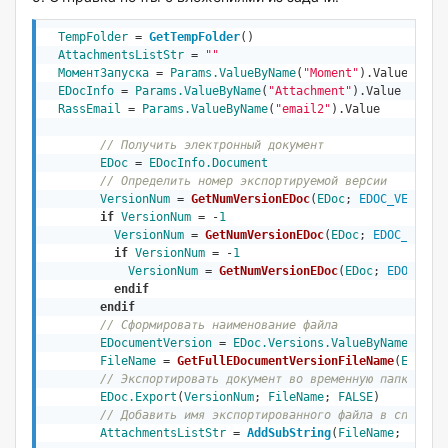
TempFolder
 = 
GetTempFolder
() 

AttachmentsListStr
 = 
""
МоментЗапуска
 = 
Params.ValueByName
(
"Moment"
).Value  

EDocInfo
 = 
Params.ValueByName
(
"Attachment"
).Value

RassEmail
 = 
Params.ValueByName
(
"email2"
).Value

// Получить электронный документ   
EDoc
 = 
EDocInfo.Document
// Определить номер экспортируемой версии
VersionNum
 = 
GetNumVersionEDoc
(
EDoc
; 
EDOC_VERSION
if
VersionNum
 = -
1
VersionNum
 = 
GetNumVersionEDoc
(
EDoc
; 
EDOC_VERSI
if
VersionNum
 = -
1
VersionNum
 = 
GetNumVersionEDoc
(
EDoc
; 
EDOC_VER
endif
endif
// Сформировать наименование фaйла
EDocumentVersion
 = 
EDoc.Versions.ValueByName
(
Vers
FileName
 = 
GetFullEDocumentVersionFileName
(
EDocum
// Экспортировать документ во временную папку    
EDoc.Export
(
VersionNum
; 
FileName
; 
FALSE
)

// Добавить имя экспортированного файла в список 
AttachmentsListStr
 = 
AddSubString
(
FileName
; 
Attac