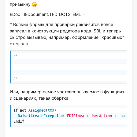
привыкну
EDoc : IEDocument.TFD_DCTS_EML =
* Всякие формы для проверки реквизитов вовсе
записал в конструкции редатора кода ISBL и теперь
быстро вызываю, например, оформление "красивых"
стен аля
/*--------------------------------------------------------
---------------------------------------------------------
//-------------------------------------------------------
Или, например самое частоиспользуемое в функциях
и сценариях, такая обертка
If
not
Assigned
(
XXX
)
Raise
(
CreateException
(
'EDIRInvalidUserAction'
; 
LoadStri
EndIf