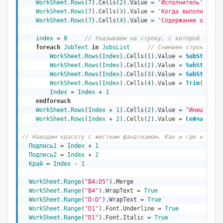
WorkSheet.Rows
(
7
).Cells(
2
).Value = 
'Исполнитель'
WorkSheet.Rows
(
7
).Cells(
3
).Value = 
'Когда выполнено'
WorkSheet.Rows
(
7
).Cells(
4
).Value = 
'Содержание ответа
index
 = 
8
// Указываем на строку, с которой начин
foreach
JobText
in
JobsList
// Снимаем строки и з
WorkSheet.Rows
(
Index
).Cells(
1
).Value = 
SubString
(
WorkSheet.Rows
(
Index
).Cells(
2
).Value = 
SubString
(
WorkSheet.Rows
(
Index
).Cells(
3
).Value = 
SubString
(
WorkSheet.Rows
(
Index
).Cells(
4
).Value = 
Trim
(
SubSt
Index
 = 
Index
 + 
1
endforeach
WorkSheet.Rows
(
Index
 + 
1
).Cells(
2
).Value = 
"Инициатор
WorkSheet.Rows
(
Index
 + 
2
).Cells(
2
).Value = 
Сейчас
()  

// Наводим красоту с жестким фанатизмом. Как и где найти 
Подпись1
 = 
Index
 + 
1
Подпись2
 = 
Index
 + 
2
Край
 = 
Index
 - 
1
WorkSheet.Range
(
"B4:D5"
).Merge

WorkSheet.Range
(
"B4"
).WrapText = 
True
WorkSheet.Range
(
"D:D"
).WrapText = 
True
WorkSheet.Range
(
"D1"
).Font.Underline = 
True
WorkSheet.Range
(
"D1"
).Font.Italic = 
True