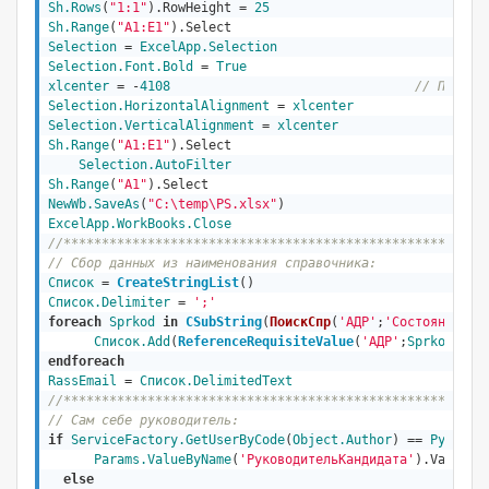
Sh.Rows
(
"1:1"
).RowHeight = 
25
Sh.Range
(
"A1:E1"
Selection
 = 
ExcelApp.Selection
Selection.Font.Bold
 = 
True
xlcenter
 = -
4108
// По цен
Selection.HorizontalAlignment
 = 
xlcenter
Selection.VerticalAlignment
 = 
xlcenter
Sh.Range
(
"A1:E1"
).Select

Selection.AutoFilter
Sh.Range
(
"A1"
NewWb.SaveAs
(
"C:\temp\PS.xlsx"
ExcelApp.WorkBooks.Close
//*******************************************************
// Сбор данных из наименования справочника:
Список
 = 
CreateStringList
()
Список.Delimiter
 = 
';'
foreach
Sprkod
in
CSubString
(
ПоискСпр
(
'АДР'
;
'Состояние:Де
Список.Add
(
ReferenceRequisiteValue
(
'АДР'
;
Sprkod
;
'Ст
endforeach
RassEmail
 = 
Список.DelimitedText
//*******************************************************
// Сам себе руководитель:
if
ServiceFactory
.GetUserByCode
(
Object
.Author
) == 
Руковод
Params.ValueByName
(
'РуководительКандидата'
).Value =
else