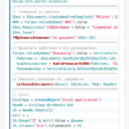
Docum.Info.Editor.Extension
//*******************************************************
// Генерация из шаблона:
EDoc
 = 
EDocuments
.CreateNewFromTemplate
(
'TMCards'
;
'Д00009
ФИО
 = 
Params.ValueByName
(
"ФИО"
EDoc.Requisites
(
'ISBEDocName'
).Value = 
"Служебная записка
EDoc.Save
()
ТМДобавитьВложение
(
"Эл.документ"
;
EDoc.ID
)
//*******************************************************
// Вычислить работника и его руководителя:
Params.ValueByName
(
"Инициатор"
).Value = 
ServiceFactory
.Ge
Работник
 =  
EDocuments
.GetObjectByID
(
EDocInfo.id
).Requi
КодПользователя
 = 
НайтиРеквизитПоФИО
(
Работник
; 
'Пользов
Руководитель
 = 
ServiceFactory
.GetUserByCode
(
КодПользова
//*******************************************************
// Показать связанные эл. документы      
GetBoundEDocuments
(
Object
; 
EDocKind
; 
TRUE
; 
ReadOnly
; 
Ri
//*******************************************************
// Excel:
ExcelApp
 = 
CreateObject
(
"Excel.Application"
)
NewWb
 = 
ExcelApp.WorkBooks.Add
Sh
 = 
NewWb.Sheets
(
1
Astr
 = 
1
Sh.Range
(
"D"
 & 
Astr
).Value = 
Данные
Sh.Columns
(
"A:A"
).ColumnWidth = 
50