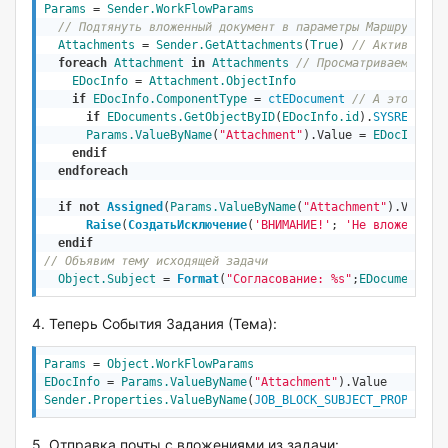
Params
 = 
Sender
.WorkFlowParams
// Подтянуть вложенный документ в параметры Маршрута
Attachments
 = 
Sender
.GetAttachments
(
True
) 
// Активируем
foreach
Attachment
in
Attachments
// Просматриваем
EDocInfo
 = 
Attachment.ObjectInfo
if
EDocInfo.ComponentType
 = 
ctEDocument
// А это точн
if
EDocuments
.GetObjectByID
(
EDocInfo.id
).
SYSREQ_EDO
Params.ValueByName
(
"Attachment"
).Value = 
EDocInfo
/
endif
endforeach
if
not
Assigned
(
Params.ValueByName
(
"Attachment"
).Value)
Raise
(
СоздатьИсключение
(
'ВНИМАНИЕ!'
; 
'Не вложен осн
endif
// Объявим тему исходящей задачи
Object
.Subject
 = 
Format
(
"Согласование: %s"
;
EDocuments
.G
4. Теперь События Задания (Тема):
Params
 = 
Object
.WorkFlowParams
EDocInfo
 = 
Params.ValueByName
(
"Attachment"
Sender
.Properties.ValueByName
(
JOB_BLOCK_SUBJECT_PROPERTY
)
5. Отправка почты с вложениями из задачи: