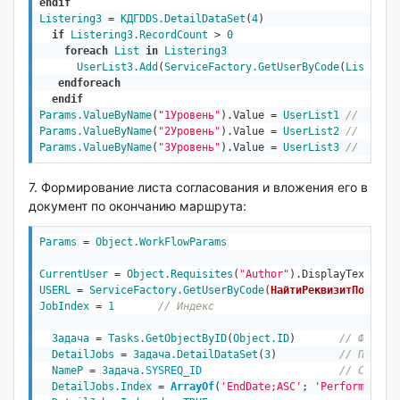
endif
Listering3
 = 
КДГDDS.DetailDataSet
(
4
)

if
Listering3.RecordCount
 > 
0
foreach
List
in
Listering3
UserList3.Add
(
ServiceFactory
.GetUserByCode
(
List.Req
endforeach
endif
Params.ValueByName
(
"1Уровень"
).Value = 
UserList1
// Парам
Params.ValueByName
(
"2Уровень"
).Value = 
UserList2
// Парам
Params.ValueByName
(
"3Уровень"
).Value = 
UserList3
// Парам
7. Формирование листа согласования и вложения его в
документ по окончанию маршрута:
Params
 = 
Object
.WorkFlowParams
CurrentUser
 = 
Object
.Requisites
(
"Author"
).DisplayText    
USERL
 = 
ServiceFactory
.GetUserByCode
(
НайтиРеквизитПоФИО
(
C
JobIndex
 = 
1
// Индекс
Задача
 = 
Tasks
.GetObjectByID
(
Object
.ID
)       
// Формал
DetailJobs
 = 
Задача.DetailDataSet
(
3
)          
// Полоуч
NameP
 = 
Задача.
SYSREQ_ID
// Снимае
DetailJobs.Index
 = 
ArrayOf
(
'EndDate;ASC'
; 
'Performer;AS