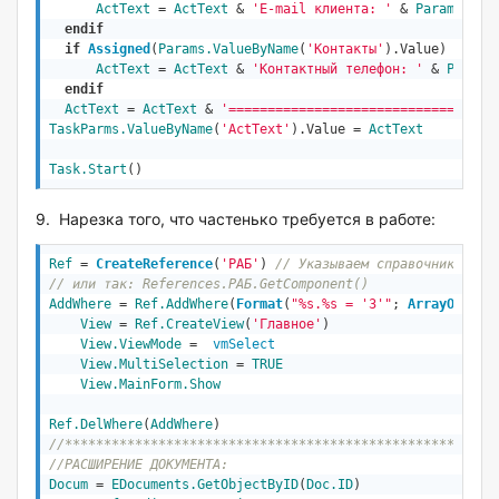
ActText
 = 
ActText
 & 
'E-mail клиента: '
 & 
Params.Val
endif
if
Assigned
(
Params.ValueByName
(
'Контакты'
).Value)
ActText
 = 
ActText
 & 
'Контактный телефон: '
 & 
Params
endif
ActText
 = 
ActText
 & 
'==================================
TaskParms.ValueByName
(
'ActText'
).Value = 
ActText
Task.Start
()
9. Нарезка того, что частенько требуется в работе:
Ref
 = 
CreateReference
(
'РАБ'
) 
// Указываем справочник
// или так: References.РАБ.GetComponent()
AddWhere
 = 
Ref.AddWhere
(
Format
(
"%s.%s = 'З'"
; 
ArrayOf
(
Ref
View
 = 
Ref.CreateView
(
'Главное'
)                     

View.ViewMode
 =  
vmSelect
View.MultiSelection
 = 
TRUE
View.MainForm.Show
Ref.DelWhere
(
AddWhere
//*******************************************************
//РАСШИРЕНИЕ ДОКУМЕНТА:
Docum
 = 
EDocuments
.GetObjectByID
(
Doc.ID