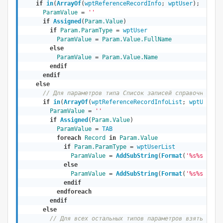
if
in
(
ArrayOf
(
wptReferenceRecordInfo
; 
wptUser
); 
Param
ParamValue
 = 
''
if
Assigned
(
Param.Value
)
if
Param.ParamType
 = 
wptUser
ParamValue
 = 
Param.Value.FullName
else
ParamValue
 = 
Param.Value.Name
endif
endif
else
// Для параметров типа Список записей справочников 
if
in
(
ArrayOf
(
wptReferenceRecordInfoList
; 
wptUserLi
ParamValue
 = 
''
if
Assigned
(
Param.Value
)
ParamValue
 = 
TAB
foreach
Record
in
Param.Value
if
Param.ParamType
 = 
wptUserList
ParamValue
 = 
AddSubString
(
Format
(
'%s%s'
; 
Ar
else
ParamValue
 = 
AddSubString
(
Format
(
'%s%s'
; 
Ar
endif
endforeach
endif
else
// Для всех остальных типов параметров взять прос