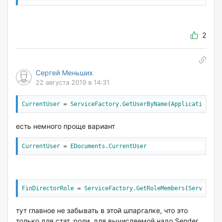
2
Сергей Меньших
22 августа 2019 в 14:31
CurrentUser
 = 
ServiceFactory
.GetUserByName
(
Application
.Co
есть немного проще вариант
CurrentUser
 = 
EDocuments
.CurrentUser
FinDirectorRole
 = 
ServiceFactory
.GetRoleMembers
(
ServiceFa
тут главное не забывать в этой шпаргалке, что это
только для стат. роли, для вычисляемой надо Sender