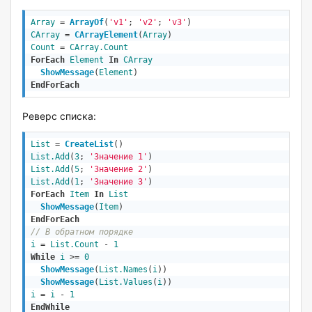
Array
 = 
ArrayOf
(
'v1'
; 
'v2'
; 
'v3'
)
CArray
 = 
CArrayElement
(
Array
)
Count
 = 
CArray.Count
ForEach
Element
In
CArray
ShowMessage
(
Element
)
EndForEach
Реверс списка:
List
 = 
CreateList
()
List.Add
(
3
; 
'Значение 1'
List.Add
(
5
; 
'Значение 2'
List.Add
(
1
; 
'Значение 3'
ForEach
Item
In
List
ShowMessage
(
Item
)
EndForEach
// В обратном порядке
i
 = 
List.Count
 - 
1
While
i
 >= 
0
ShowMessage
(
List.Names
(
i
))
ShowMessage
(
List.Values
(
i
))
i
 = 
i
 - 
1
EndWhile