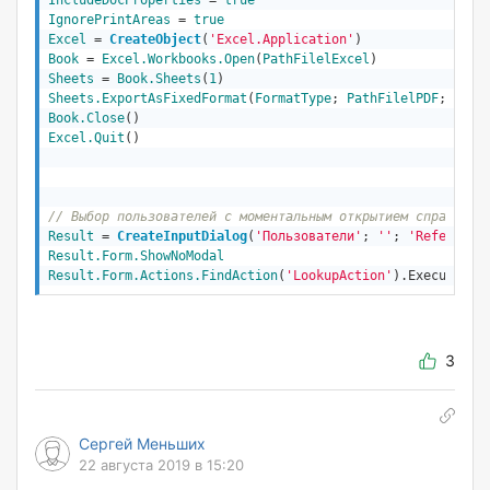
IncludeDocProperties
 = 
true
IgnorePrintAreas
 = 
true
Excel
 = 
CreateObject
(
'Excel.Application'
)
Book
 = 
Excel.Workbooks.Open
(
PathFilelExcel
Sheets
 = 
Book.Sheets
(
1
Sheets.ExportAsFixedFormat
(
FormatType
; 
PathFilelPDF
; 
Form
Book.Close
Excel.Quit
()

// Выбор пользователей с моментальным открытием справочни
Result
 = 
CreateInputDialog
(
'Пользователи'
; 
''
; 
'Reference
Result
.Form.ShowNoModal
Result
.Form.Actions.FindAction
(
'LookupAction'
3
Сергей Меньших
22 августа 2019 в 15:20