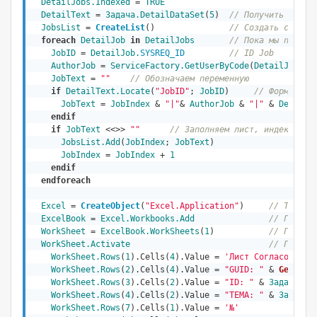
DetailJobs.Indexed
 = 
TRUE
DetailText
 = 
Задача.DetailDataSet
(
5
)  
// Получить детал
JobsList
 = 
CreateList
()               
// Создать список
foreach
DetailJob
in
DetailJobs
// Пока мы получа
JobID
 = 
DetailJob.
SYSREQ_ID
// ID Job
AuthorJob
 = 
ServiceFactory
.GetUserByCode
(
DetailJob.Pe
JobText
 = 
""
// Обозначаем переменную
if
DetailText.Locate
(
"JobID"
; 
JobID
)     
// Формируем
JobText
 = 
JobIndex
 & 
"|"
& 
AuthorJob
 & 
"|"
 & 
DetailJ
endif
if
JobText
 <<>> 
""
// Заполняем лист, индексируе
JobsList.Add
(
JobIndex
; 
JobText
)
JobIndex
 = 
JobIndex
 + 
1
endif
endforeach
Excel
 = 
CreateObject
(
"Excel.Application"
)     
// Теперь
ExcelBook
 = 
Excel.Workbooks.Add
// Готови
WorkSheet
 = 
ExcelBook.WorkSheets
(
1
)           
// Готови
WorkSheet.Activate
// Готови
WorkSheet.Rows
(
1
).Cells(
4
).Value = 
'Лист Согласования
WorkSheet.Rows
(
2
).Cells(
4
).Value = 
"GUID: "
 & 
GetHash
WorkSheet.Rows
(
3
).Cells(
2
).Value = 
"ID: "
 & 
Задача.ID
WorkSheet.Rows
(
4
).Cells(
2
).Value = 
"ТЕМА: "
 & 
Задача.
WorkSheet.Rows
(
7
).Cells(
1
).Value = 
'№'