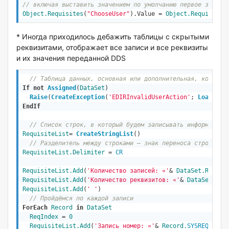
// включая выставить значением по умолчанию первое значен
Object
.Requisites
(
"ChooseUser"
).Value = 
Object
.Requisites
* Иногда приходилось дебажить таблицы с скрытыми
реквизитами, отображает все записи и все реквизиты
и их значения переданной DDS
// Таблица данных, основная или дополнительная, которую
If
not
Assigned
(
DataSet
)
Raise
(
CreateException
(
'EDIRInvalidUserAction'
; 
LoadStri
EndIf
// Список строк, в который будем записывать информацию 
RequisiteList
= 
CreateStringList
()
// Разделитель между строками – знак переноса строки, C
RequisiteList.Delimiter
 = 
CR
RequisiteList.Add
(
'Количество записей: «'
& 
DataSet.Record
RequisiteList.Add
(
'Количество реквизитов: «'
& 
DataSet.Req
RequisiteList.Add
(
' '
)

// Пройдёмся по каждой записи
ForEach
Record
in
DataSet
ReqIndex
 = 
0
RequisiteList.Add
(
'Запись номер: «'
& 
Record.
SYSREQ_LINE