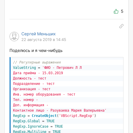
5
Сергей Меньших
22 августа 2019 в 14:45
Поделюсь и я чем-нибудь
// Регулярные выражения
ValueString
 = 
'ФИО - Петрович Л Л

Дата приёма - 15.03.2019

Должность - тест

Подразделение - тест

Организация - тест

Инв. номер оборудования - тест

Тел. номер - 

Доп. информация - 

Контактное лицо - Разуваева Мария Валерьевна'
RegExp
 = 
CreateObject
(
'VBScript.RegExp'
)
RegExp.Global
 = 
TRUE
RegExp.IgnoreCase
 = 
TRUE
RegExp.Multiline
 = 
TRUE