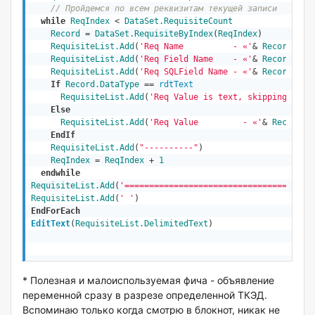
// Пройдемся по всем реквизитам текущей записи
while
ReqIndex
 < 
DataSet.RequisiteCount
Record
 = 
DataSet.RequisiteByIndex
(
ReqIndex
) 

RequisiteList.Add
(
'Req Name          - «'
& 
Record.Nam
RequisiteList.Add
(
'Req Field Name    - «'
& 
Record.SQL
RequisiteList.Add
(
'Req SQLField Name - «'
& 
Record.Fie
If
Record.DataType
 == 
rdtText
RequisiteList.Add
(
'Req Value is text, skipping'
)

Else
RequisiteList.Add
(
'Req Value         - «'
& 
Record.A
EndIf
RequisiteList.Add
(
"----------"
) 

ReqIndex
 = 
ReqIndex
 + 
1
endwhile
RequisiteList.Add
(
'======================================
RequisiteList.Add
(
' '
EndForEach
EditText
(
RequisiteList.DelimitedText
)      

* Полезная и малоиспользуемая фича - объявление
переменной сразу в разрезе определенной ТКЭД.
Вспоминаю только когда смотрю в блокнот, никак не