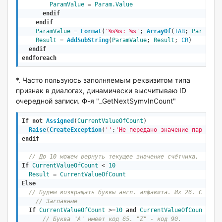
ParamValue
 = 
Param.Value
endif
endif
ParamValue
 = 
Format
(
'%s%s: %s'
; 
ArrayOf
(
TAB
; 
Param.Ti
Result
 = 
AddSubString
(
ParamValue
; 
Result
; 
CR
)
endif
endforeach
*. Часто пользуюсь заполняемым реквизитом типа
признак в диалогах, динамически высчитываю ID
очередной записи. Ф-я "_GetNextSymvInCount"
If
not
Assigned
(
CurrentValueOfCount
)
Raise
(
CreateException
(
''
;
'Не передано значение параметр
endif
// До 10 можем вернуть текущее значение счётчика, это О
If
CurrentValueOfCount
 < 
10
Result
 = 
CurrentValueOfCount
Else
// Будем возвращать буквы англ. алфавита. Их 26. Сперва
// Заглавные
If
CurrentValueOfCount
 >=
10
and
CurrentValueOfCount
 <=
3
// Буква "A" имеет код 65. "Z" - код 90.