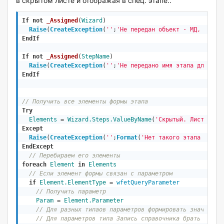
в скрытом листе и отображая в спец. этапе..
If
not
_Assigned
(
Wizard
)
Raise
(
CreateException
(
''
;
'Не передан объект - МД, в пер
EndIf
If
not
_Assigned
(
StepName
)
Raise
(
CreateException
(
''
;
'Не передано имя этапа для ска
EndIf
// Получить все элементы формы этапа 
Try
Elements
 = 
Wizard
.Steps.ValueByName
(
'Скрытый. Лист резу
Except
Raise
(
CreateException
(
''
;
Format
(
'Нет такого этапа «%s» 
EndExcept
// Перебираем его элементы
foreach
Element
in
Elements
// Если элемент формы связан с параметром
if
Element.ElementType
 = 
wfetQueryParameter
// Получить параметр
Param
 = 
Element.Parameter
// Для разных типаов параметров формировать значение 
// Для параметров типа Запись справочника брать Наиме