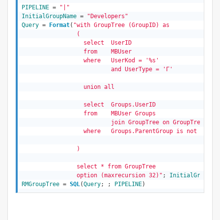
PIPELINE
 = 
"|"
InitialGroupName
 = 
"Developers"
Query
 = 
Format
(
"with GroupTree (GroupID) as

                (

                  select  UserID

                  from    MBUser

                  where   UserKod = '%s'

                          and UserType = 'Г'

                  union all

                  select  Groups.UserID

                  from    MBUser Groups

                          join GroupTree on GroupTree.Grou
                  where   Groups.ParentGroup is not null

                )

                select * from GroupTree

                option (maxrecursion 32)"
; 
InitialGroupNa
RMGroupTree
 = 
SQL
(
Query
; ; 
PIPELINE
)