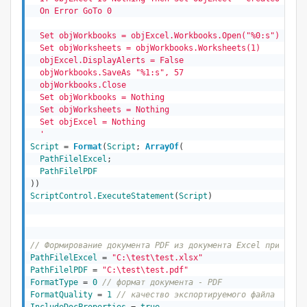
  On Error GoTo 0  

  Set objWorkbooks = objExcel.Workbooks.Open("%0:s")

  Set objWorksheets = objWorkbooks.Worksheets(1)

  objExcel.DisplayAlerts = False

  objWorkbooks.SaveAs "%1:s", 57

  objWorkbooks.Close

  Set objWorkbooks = Nothing

  Set objWorksheets = Nothing

  Set objExcel = Nothing

  '
Script
 = 
Format
(
Script
; 
ArrayOf
(

PathFilelExcel
;

PathFilelPDF
))
ScriptControl.ExecuteStatement
(
Script
)

// Формирование документа PDF из документа Excel при помо
PathFilelExcel
 = 
"C:\test\test.xlsx"
PathFilelPDF
 = 
"C:\test\test.pdf"
FormatType
 = 
0
// формат документа - PDF
FormatQuality
 = 
1
// качество экспортируемого файла 