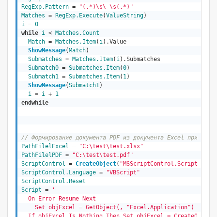
RegExp.Pattern
 = 
"(.*)\s\-\s(.*)"
Matches
 = 
RegExp.Execute
(
ValueString
i
 = 
0
while
i
 < 
Matches.Count
Match
 = 
Matches.Item
(
i
).Value

ShowMessage
(
Match
)  

Submatches
 = 
Matches.Item
(
i
).Submatches

Submatch0
 = 
Submatches.Item
(
0
)
Submatch1
 = 
Submatches.Item
(
1
)

ShowMessage
(
Submatch1
)
i
 = 
i
 + 
1
endwhile
// Формирование документа PDF из документа Excel при помо
PathFilelExcel
 = 
"C:\test\test.xlsx"
PathFilelPDF
 = 
"C:\test\test.pdf"
ScriptControl
 = 
CreateObject
(
"MSScriptControl.ScriptContr
ScriptControl.Language
 = 
"VBScript"
ScriptControl.Reset
Script
 = 
'  

  On Error Resume Next

    Set objExcel = GetObject(, "Excel.Application")

  If objExcel Is Nothing Then Set objExcel = CreateObject(