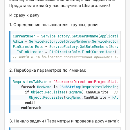
Представьте какой у нас получится Шпаргальник!
И сразу к делу!
1. Определение пользователя, группы, роли:
CurrentUser
 = 
ServiceFactory
.GetUserByName
(
Application
.Co
Admin
 = 
ServiceFactory
.GetGroupMembers
(
ServiceFactory
.Get
FinDirectorRole
 = 
ServiceFactory
.GetRoleMembers
(
ServiceFa
IsFinDirector
 = 
FinDirectorRole.Find
(
CurrentUser
// Admin и IsFinDirector соответственно принимают значени
2. Переборка параметров по Именам:
RequisitesTabMain
 = 
'Sourcers;Direction;ProjectStatus;Раб
foreach
ReqName
in
CSubString
(
RequisitesTabMain
; 
';'
)
if
Object
.Requisites
(
ReqName
).CanGUIWrite   
// Пров
Object
.Requisites
(
ReqName
).CanGUIWrite = 
FALSE
//
endif
endforeach
3. Начало задачи (Параметры и проверка документа):