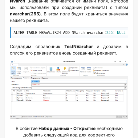
NVarch
(название отличается от имени поля, которое
мы использовали при создании реквизита) с типом
nvarchar(255)
. В этом поле будут храниться значения
нашего реквизита.
ALTER
TABLE
 MBAnValR24 
ADD
 NVarch 
nvarchar
(
255
) 
NULL
;
Создадим справочник
TestNVarchar
и добавим в
список его реквизитов вновь созданный реквизит.
В событие
Набор данных - Открытие
необходимо
добавить следующий код для корректного