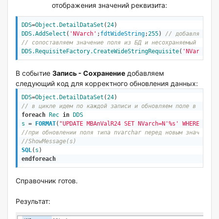
отображения значений реквизита:
DDS
=
Object
.DetailDataSet
(
24
DDS.AddSelect
(
'NVarch'
;
fdtWideString
;
255
) 
// добавляем в 
// сопоставляем значение поля из БД и несохраняемый рекви
DDS.RequisiteFactory.CreateWideStringRequisite
(
'NVarchar'
В событие
Запись - Сохранение
добавляем
следующий код для корректного обновления данных:
DDS
=
Object
.DetailDataSet
(
24
// в цикле идем по каждой записи и обновляем поле в БД
foreach
Rec
in
DDS
s
 = 
FORMAT
(
"UPDATE MBAnValR24 SET NVarch=N'%s' WHERE Vid=
//при обновлении поля типа nvarchar перед новым значением
//ShowMessage(s)
SQL
(
s
)
endforeach
Справочник готов.
Результат: