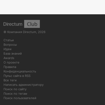
©
Компания Directum
,
2026
Статьи
Вопросы
Идеи
База знаний
Awards
О проекте
Правила
Конфиденциальность
Пульс сайта в RSS
Все теги
Написать администратору
Поиск по сайту
Поиск по тегам
Поиск пользователей