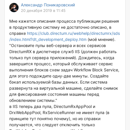
Александр Поникаровский
20 декабря 2019 в 11:45
Мне кажется описания процесса публикации решения
в продуктивную систему не достаточно описано, в
справке
https://club.directum.ru/webhelp/directumrx/sds
/index.html?dt_development_deploy.htm
(моё мнение).
"Остановите пулы веб-сервера и всех сервисов
DirectumRX в диспетчере служб IIS (должен работать
только пул сервера приложений). Дождитесь, когда
завершится процесс, который обслуживает сервис
выполнения блоков схем задач Workflow Block Service,
для этого подождите одну-две минуты. Создайте
бэкап используемой базы данных. Если система
развернута на виртуальной машине, сделайте снимок
для фиксирования состояния машины перед
обновлением системы."
в IIS теперь два пула, DirectumRxAppPool и
DrxWebAppPool, RxServiceRunner не имеет пула (в
принципе тут понятно почему), но из справки
получается, что следует отключить только