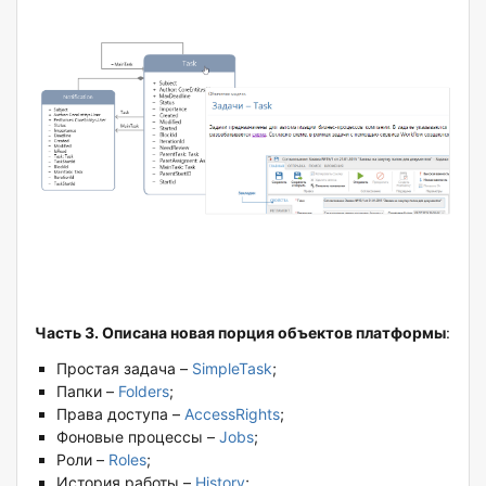
Часть 3. Описана новая порция объектов платформы
:
Простая задача –
SimpleTask
;
Папки –
Folders
;
Права доступа –
AccessRights
;
Фоновые процессы –
Jobs
;
Роли –
Roles
;
История работы –
History
;