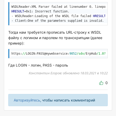
WSDLReader:XML Parser failed at linenumber 0, linepositio
HRESULT
=0x1: Incorrect function.

- WSDLReader:Loading of the WSDL file failed 
HRESULT
=0x80
- Client:One of the parameters supplied is invalid. 
HRESU
Тогда нам требуется прописать URL-строку к WSDL
файлу с логином и паролем по транскрипции (далее
пример):
https:
//
LOGIN:PASS@mywebservice:
9052
/sdv/
ErpHub
/1.0?wsdl
Где LOGIN - логин, PASS - пароль
Константин Егоров: обновлено 18.03.2021 в 10:22
0
Авторизуйтесь
, чтобы написать комментарий