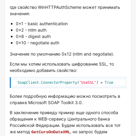
где свойство WinHTTPAuthScheme может принимать
значения:
0x1 - basic authentication
0x2 - ntlm auth
0x8 - digest auth
0x10 - negotiate auth
Значение по умолчанию 0x12 (ntlm and negotiate).
Если мы хотим использовать шифрование SSL, то
необходимо добавить свойство:
SoapClient.ConnectorProperty
(
"UseSSL"
) = 
True
Более подробную информацию можно посмотреть в
справке Microsoft SOAP Toolkit 3.0.
В заключение приведу пример еще одного способа
обращения к WEB-сервису Центрального банка
Российской Федерации. Будем использовать все тот
же метод
, но запрос будем
GetCursOnDateXML