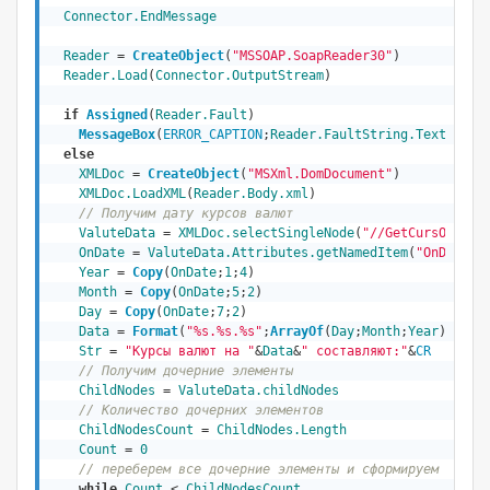
Connector.EndMessage
Reader
 = 
CreateObject
(
"MSSOAP.SoapReader30"
)
Reader.Load
(
Connector.OutputStream
)

if
Assigned
(
Reader.Fault
)
MessageBox
(
ERROR_CAPTION
;
Reader.FaultString.Text
)
else
XMLDoc
 = 
CreateObject
(
"MSXml.DomDocument"
)
XMLDoc.LoadXML
(
Reader.Body.xml
)

// Получим дату курсов валют
ValuteData
 = 
XMLDoc.selectSingleNode
(
"//GetCursOnDate
OnDate
 = 
ValuteData.Attributes.getNamedItem
(
"OnDate"
)
Year
 = 
Copy
(
OnDate
;
1
;
4
)
Month
 = 
Copy
(
OnDate
;
5
;
2
)
Day
 = 
Copy
(
OnDate
;
7
;
2
)
Data
 = 
Format
(
"%s.%s.%s"
;
ArrayOf
(
Day
;
Month
;
Year
))
Str
 = 
"Курсы валют на "
&
Data
&
" составляют:"
&
CR
// Получим дочерние элементы
ChildNodes
 = 
ValuteData.childNodes
// Количество дочерних элементов
ChildNodesCount
 = 
ChildNodes.Length
Count
 = 
0
// переберем все дочерние элементы и сформируем резул
while
Count
 < 
ChildNodesCount