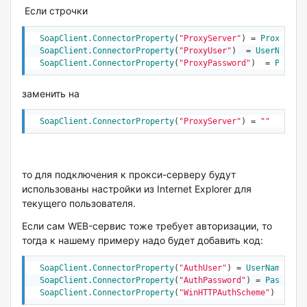
Если
строчки
SoapClient.ConnectorProperty
(
"ProxyServer"
) = 
ProxyServ
SoapClient.ConnectorProperty
(
"ProxyUser"
)  = 
UserName
SoapClient.ConnectorProperty
(
"ProxyPassword"
)  = 
Passwo
заменить на
SoapClient.ConnectorProperty
(
"ProxyServer"
) = 
"
"
то для подключения к прокси-серверу будут
использованы настройки из Internet Explorer для
текущего пользователя.
Если сам WEB-сервис тоже требует авторизации, то
тогда к нашему примеру надо будет добавить код:
SoapClient.ConnectorProperty
(
"AuthUser"
) = 
UserName
SoapClient.ConnectorProperty
(
"AuthPassword"
) = 
Password
SoapClient.ConnectorProperty
(
"WinHTTPAuthScheme"
) = 
1