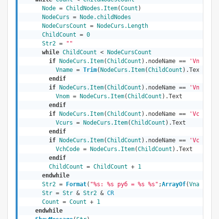
Node
 = 
ChildNodes.Item
(
Count
)

NodeCurs
 = 
Node.childNodes
NodeCursCount
 = 
NodeCurs.Length
ChildCount
 = 
0
Str2
 = 
""
while
ChildCount
 < 
NodeCursCount
if
NodeCurs.Item
(
ChildCount
).nodeName == 
'Vname'
Vname
 = 
Trim
(
NodeCurs.Item
(
ChildCount
).Text)
endif
if
NodeCurs.Item
(
ChildCount
).nodeName == 
'Vnom'
Vnom
 = 
NodeCurs.Item
(
ChildCount
).Text

endif
if
NodeCurs.Item
(
ChildCount
).nodeName == 
'Vcurs'
Vcurs
 = 
NodeCurs.Item
(
ChildCount
).Text

endif
if
NodeCurs.Item
(
ChildCount
).nodeName == 
'VchCode
VchCode
 = 
NodeCurs.Item
(
ChildCount
).Text

endif
ChildCount
 = 
ChildCount
 + 
1
endwhile
Str2
 = 
Format
(
"%s: %s руб = %s %s"
;
ArrayOf
(
Vname
; 
V
Str
 = 
Str
 & 
Str2
 & 
CR
Count
 = 
Count
 + 
1
endwhile