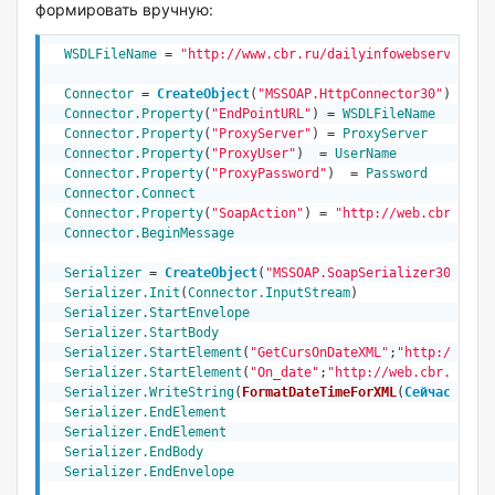
формировать вручную:
WSDLFileName
 = 
"http://www.cbr.ru/dailyinfowebserv/dail
Connector
 = 
CreateObject
(
"MSSOAP.HttpConnector30"
)
Connector.Property
(
"EndPointURL"
) = 
WSDLFileName
Connector.Property
(
"ProxyServer"
) = 
ProxyServer
Connector.Property
(
"ProxyUser"
)  = 
UserName
Connector.Property
(
"ProxyPassword"
)  = 
Password
Connector.Connect
Connector.Property
(
"SoapAction"
) = 
"http://web.cbr.ru/G
Connector.BeginMessage
Serializer
 = 
CreateObject
(
"MSSOAP.SoapSerializer30"
)
Serializer.Init
(
Connector.InputStream
)

Serializer.StartEnvelope
Serializer.StartBody
Serializer.StartElement
(
"GetCursOnDateXML"
;
"http://web.
Serializer.StartElement
(
"On_date"
;
"http://web.cbr.ru/"
)

Serializer.WriteString
(
FormatDateTimeForXML
(
Сейчас
()))
Serializer.EndElement
Serializer.EndElement
Serializer.EndBody
Serializer.EndEnvelope