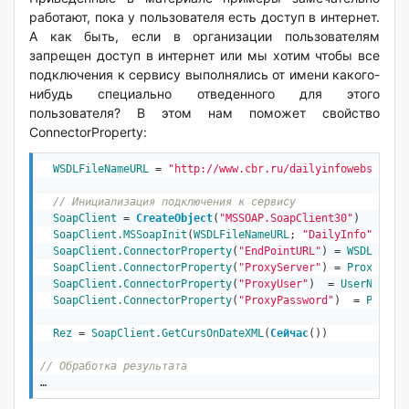
работают, пока у пользователя есть доступ в интернет.
А как быть, если в организации пользователям
запрещен доступ в интернет или мы хотим чтобы все
подключения к сервису выполнялись от имени какого-
нибудь специально отведенного для этого
пользователя? В этом нам поможет свойство
ConnectorProperty:
WSDLFileNameURL
 = 
"http://www.cbr.ru/dailyinfowebserv/d
// Инициализация подключения к сервису
SoapClient
 = 
CreateObject
(
"MSSOAP.SoapClient30"
)
SoapClient.MSSoapInit
(
WSDLFileNameURL
; 
"DailyInfo"
; 
"Da
SoapClient.ConnectorProperty
(
"EndPointURL"
) = 
WSDLFileN
SoapClient.ConnectorProperty
(
"ProxyServer"
) = 
ProxyServ
SoapClient.ConnectorProperty
(
"ProxyUser"
)  = 
UserName
SoapClient.ConnectorProperty
(
"ProxyPassword"
)  = 
Passwo
Rez
 = 
SoapClient.GetCursOnDateXML
(
Сейчас
())
// Обработка результата