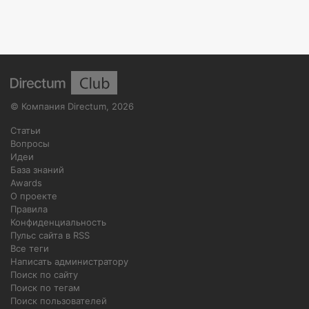
©
Компания Directum
,
2026
Статьи
Вопросы
Идеи
База знаний
Awards
О проекте
Правила
Конфиденциальность
Пульс сайта в RSS
Все теги
Написать администратору
Поиск по сайту
Поиск по тегам
Поиск пользователей