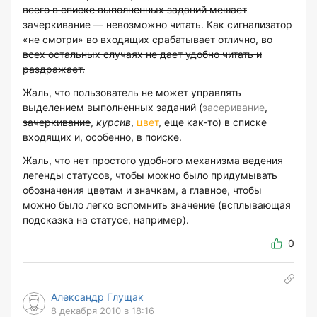
всего в списке выполненных заданий мешает
зачеркивание — невозможно читать. Как сигнализатор
«не смотри» во входящих срабатывает отлично, во
всех остальных случаях не дает удобно читать и
раздражает.
Жаль, что пользователь не может управлять
выделением выполненных заданий (
засеривание
,
зачеркивание
,
курсив
,
цвет
, еще как-то) в списке
входящих и, особенно, в поиске.
Жаль, что нет простого удобного механизма ведения
легенды статусов, чтобы можно было придумывать
обозначения цветам и значкам, а главное, чтобы
можно было легко вспомнить значение (всплывающая
подсказка на статусе, например).
0
Александр Глущак
8 декабря 2010 в 18:16