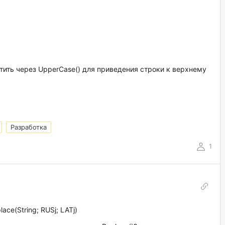
ить через UpperCase() для приведения строки к верхнему
Разработка
1
ce(String; RUSj; LATj)