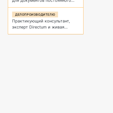
для документов постоянного
срока хранения?
ДЕЛОПРОИЗВОДИТЕЛЮ
Практикующий консультант,
эксперт Directum и живая
демонстрация архивных
процедур