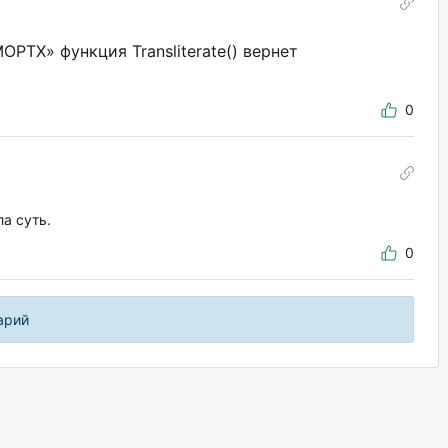
ТХ» функция Transliterate() вернет
0
а суть.
0
арий