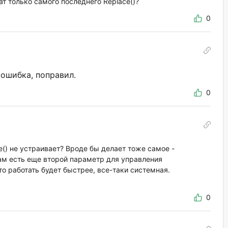
ат только самого последнего Replace()?
0
 ошибка, поправил.
0
te() не устраивает? Вроде бы делает тоже самое -
ам есть еще второй параметр для управления
то работать будет быстрее, все-таки системная.
0