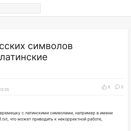
сских символов
латинские
6
5
13:35
еремешку с латинскими символами, например в имени
txt, что может приводить к некорректной работе,