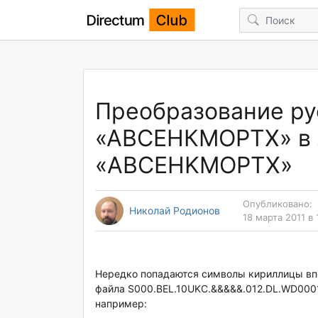
Преобразование ру
«АВСЕНКМОРТХ» в 
«ABCEHKMOPTX»
Опубликовано:
Николай Родионов
18 марта 2011 в 
Нередко попадаются символы кириллицы вп
файла S000.ВEL.10UKC.&&&&&.012.DL.WD0001.
например: