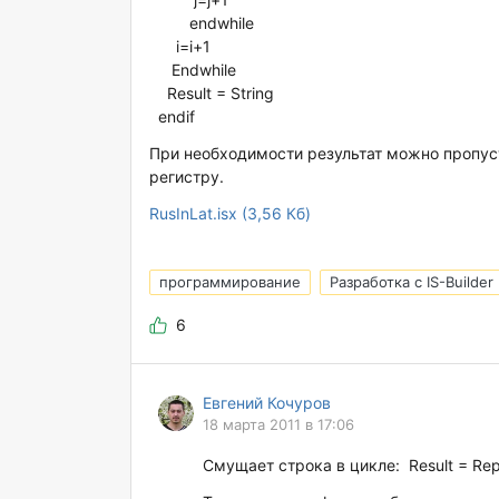
endwhile
i=i+1
Endwhile
Result = String
endif
При необходимости результат можно пропуст
регистру.
RusInLat.isx (3,56 Кб)
программирование
Разработка с IS-Builder
6
Евгений Кочуров
18 марта 2011 в 17:06
Смущает строка в цикле: Result = Repla