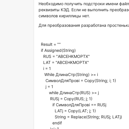
Необходимо получить подстроки имени файла
реквизиты КЭД. Если не выполнить преобразо
символов кириллицы нет.
Для преобразования разработана простенька
Result = ""
if Assigned(String)
RUS = "АВСЕНКМОРТХ"
LAT = "ABCEHKMOPTX"
i = 1
While ДлинаСтр(String) >= i
СимволДляПровi = Copy(String; i; 1)
j = 1
while ДлинаСтр(RUS) >= j
RUSj = Copy(RUS; j; 1)
if СимволДляПровi == RUSj
LATj = Copy(LAT; j; 1)
String = Replace(String; RUSj; LATj)
endif
j=j+1