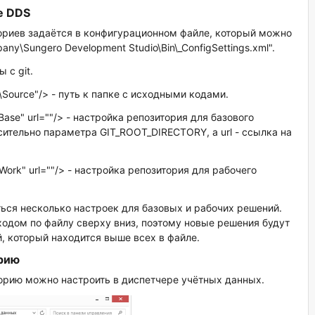
е DDS
ториев задаётся в конфигурационном файле, который можно
pany\Sungero Development Studio\Bin\_ConfigSettings.xml".
 с git.
Source"/> - путь к папке с исходными кодами.
Base" url=""/> - настройка репозитория для базового
осительно параметра GIT_ROOT_DIRECTORY, а url - ссылка на
"Work" url=""/> - настройка репозитория для рабочего
ся несколько настроек для базовых и рабочих решений.
ходом по файлу сверху вниз, поэтому новые решения будут
, который находится выше всех в файле.
рию
орию можно настроить в диспетчере учётных данных.