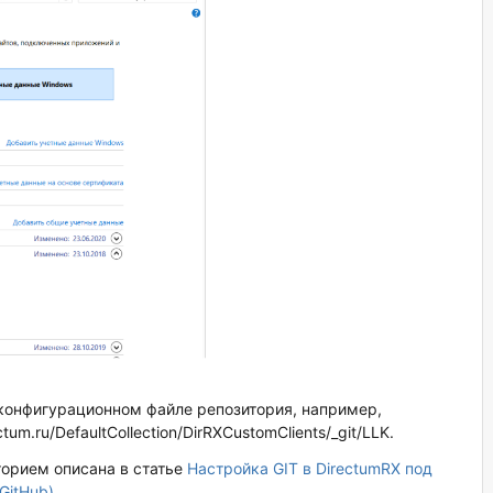
конфигурационном файле репозитория, например,
ctum.ru/DefaultCollection/DirRXCustomClients/_git/LLK.
торием описана в статье
Настройка GIT в DirectumRX под
GitHub)
.