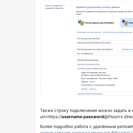
Также строку подключения можно задать в 
url=https://
username
:
password
@tfsozrrx.dire
Более подробно работа с удалённым репози
использование хостинга проектов Bitbucket (