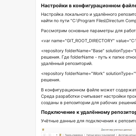
Настройки в конфигурационном файл
Настройка локального и удалённого репози
найти по пути "C:\Program Files\Directum Com
Рассмотрим основные параметры для работы
<var name="GIT_ROOT_DIRECTORY" value="C:\
<repository folderName="Base" solutionType="
решения. Где folderName - путь к папке отн
удалённый репозиторий.
<repository folderName="Work" solutionType=
решения.
В конфигурационном файле может содержать
Среда разработки считывает настройки про
созданы в репозитории для рабочих решений
Подключение к удалённому репозито
Учётные данные для подключения к репозит