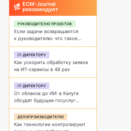
ECM-Journal
рекомендует
РУКОВОДИТЕЛЮ ПРОЕКТОВ
Если задачи возвращаются
к руководителю: что такое
обратное делегирование и как
от него избавиться
IT-ДИРЕКТОРУ
Как ускорить обработку заявок
на ИТ-сервисы в 48 раз
IT-ДИРЕКТОРУ
От облаков до ИИ: в Калуге
обсудят будущее госуслуг
на форуме «Цифровая
эволюция»
ДЕЛОПРОИЗВОДИТЕЛЮ
Как технологии контролируют