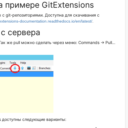
а примере GitExtensions
ты с git-репозиториями. Доступна для скачивания с
t-extensions-documentation.readthedocs.io/en/latest/
.
 с сервера
Так же pull можно сделать через меню: Commands -> Pull…
ns доступны следующие варианты: