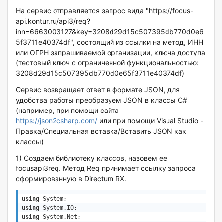
На сервис отправляется запрос вида "https://focus-
api.kontur.ru/api3/req?
inn=6663003127&key=3208d29d15c507395db770d0e6
5f3711e40374df", состоящий из ссылки на метод, ИНН
или ОГРН запрашиваемой организации, ключа доступа
(тестовый ключ с ограниченной функциональностью:
3208d29d15c507395db770d0e65f3711e40374df)
Сервис возвращает ответ в формате JSON, для
удобства работы преобразуем JSON в классы C#
(например, при помощи сайта
https://json2csharp.com/
или при помощи Visual Studio -
Правка/Специальная вставка/Вставить JSON как
классы)
1) Создаем библиотеку классов, назовем ее
focusapi3req. Метод Req принимает ссылку запроса
сформированную в Directum RX.
using
using
using