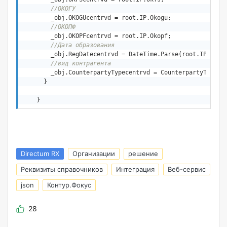
//ОКОГУ
        _obj.OKOGUcentrvd = root.IP.Okogu;

//ОКОПФ
        _obj.OKOPFcentrvd = root.IP.Okopf;

//Дата образования
        _obj.RegDatecentrvd = DateTime.Parse(root.IP.Regis
//вид контрагента
        _obj.CounterpartyTypecentrvd = CounterpartyTypecen
      }

    }
Directum RX
Организации
решение
Реквизиты справочников
Интеграция
Веб-сервис
json
Контур.Фокус
28