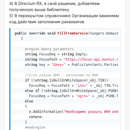
4) В Directum RX, в своё решение, добавляем
полученную выше библиотеку
5) В перекрытом справочнике Организации заменяем
код действия заполнения реквизитов
public
override
void
FillFromService
(
Sungero.Domain.Clie
    {

#
region
 Query parameters
string
 FocusReq = 
string
.Empty;

string
 FocusPath = 
"https://focus-api.kontur.ru/api
string
 key = 
"&key="
 + PublicConstants.Parties.Compa
//Если указан ИНН - заполняем по ИНН
if
 (!
string
.IsNullOrWhiteSpace(_obj.TIN))

        FocusReq = FocusPath + 
"inn="
 + _obj.TIN.Trim() + 
else
if
 (!
string
.IsNullOrWhiteSpace(_obj.PSRN))

        FocusReq = FocusPath + 
"ogrn="
 + _obj.PSRN.Trim() 
else
      {

        e.AddInformation(
"Необходимо указать ИНН или ОГРН
return
;

      }

#
endregion