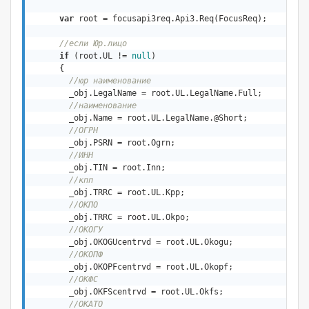
var
 root = focusapi3req.Api3.Req(FocusReq);

//если Юр.лицо
if
 (root.UL != 
null
)

      {

//юр наименование
        _obj.LegalName = root.UL.LegalName.Full;

//наименование
        _obj.Name = root.UL.LegalName.@Short;

//ОГРН
        _obj.PSRN = root.Ogrn;

//ИНН
        _obj.TIN = root.Inn;

//кпп
        _obj.TRRC = root.UL.Kpp;

//ОКПО
        _obj.TRRC = root.UL.Okpo;

//ОКОГУ
        _obj.OKOGUcentrvd = root.UL.Okogu;

//ОКОПФ
        _obj.OKOPFcentrvd = root.UL.Okopf;

//ОКФС
        _obj.OKFScentrvd = root.UL.Okfs;

//ОКАТО 