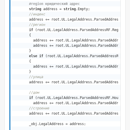
#
region
 юридический адрес
string
 address = 
string
.Empty;

//индекс
        address += root.UL.LegalAddress.ParsedAddressRF.Z
//регион
if
 (root.UL.LegalAddress.ParsedAddressRF.RegionNa
        {

          address += root.UL.LegalAddress.ParsedAddressRF
          address += root.UL.LegalAddress.ParsedAddressRF
        }

else
if
 (root.UL.LegalAddress.ParsedAddressRF.Reg
        {

          address += root.UL.LegalAddress.ParsedAddressRF
        }

//улица
        address += root.UL.LegalAddress.ParsedAddressRF.S
//дом
if
 (root.UL.LegalAddress.ParsedAddressRF.HouseRaw
          address += root.UL.LegalAddress.ParsedAddressRF
//строение
        address += root.UL.LegalAddress.ParsedAddressRF.Bu
        _obj.LegalAddress = address;
