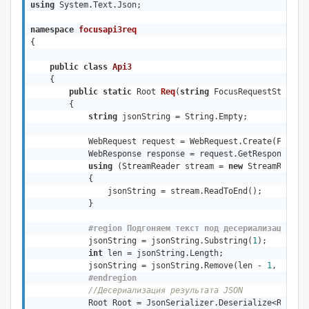
using
 System.Text.Json;

namespace
focusapi3req
{

public
class
Api3
    {

public
static
 Root 
Req
(
string
 FocusRequestString
)
        {

string
 jsonString = String.Empty;

            WebRequest request = WebRequest.Create(FocusRe
            WebResponse response = request.GetResponse();

using
 (StreamReader stream = 
new
 StreamReader(
            {

                jsonString = stream.ReadToEnd();

            }

#
region
 Подгоняем текст под десериализацию (у
            jsonString = jsonString.Substring(
1
);

int
 len = jsonString.Length;

            jsonString = jsonString.Remove(len - 
1
, 
1
);

#
endregion
//Десериализация результата JSON
            Root Root = JsonSerializer.Deserialize<Root>(j