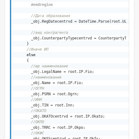
#
endregion
//Дата образования
        _obj.RegDatecentrvd = DateTime.Parse(root.UL.Regis
//вид контрагента
        _obj.CounterpartyTypecentrvd = CounterpartyTypecen
      }

//Иначе ИП
else
      {

//юр наименование
        _obj.LegalName = root.IP.Fio;

//наименование
        _obj.Name = root.IP.Fio;

//ОГРН
        _obj.PSRN = root.Ogrn;

//ИНН
        _obj.TIN = root.Inn;

//ОКАТО 
        _obj.OKATOcentrvd = root.IP.Okato;

//ОКПО
        _obj.TRRC = root.IP.Okpo;

//ОКФС
        _obj.OKFScentrvd = root.IP.Okfs;
