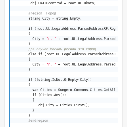
        _obj.OKATOcentrvd = root.UL.Okato;

#
region
  Город
string
 City = 
string
.Empty;

if
 (root.UL.LegalAddress.ParsedAddressRF.RegionNa
        {

          City = 
"г. "
 + root.UL.LegalAddress.ParsedAddres
        }

//в случае Москвы регион это город
else
if
 (root.UL.LegalAddress.ParsedAddressRF.Reg
        {

          City = 
"г. "
 + root.UL.LegalAddress.ParsedAddres
        }

if
 (!
string
.IsNullOrEmpty(City))

        {

var
 Cities = Sungero.Commons.Cities.GetAll().Whe
if
 (Cities.Any())

          {

            _obj.City = Cities.First();

          }

        }

#
endregion