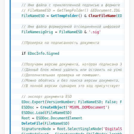
// Имя файла с приклепленной подписью в формате ESD
// FileNameESD = GetTempFolder() &EDocument.ID& '.' &
FileNameESD
 = 
GetTempFolder
() & 
ClearFileName
(
EDoc.
SY
// Имя файла формируемой отсоединенной цифровой подпи
FileNamesigOrig
 = 
FileNameESD
 & 
'.sig'
//Проверка на подписанность документа
if
EDocInfo.Signed
//Получаем версию документа, которая подписана ЭП.
//Данный блок можно удалить или оставить на усмотрени
//Дополнительная проверка не помешает.               
//Можно обойтись и без поиска версии документа, котор
//В полной версии сценария это код присутствует
// экспорт документа ESD  
EDoc.Export
(
VersionNumber
; 
FileNameESD
; 
False
; 
False
;
ESDDoc
 = 
CreateObject
(
'MSXML.DOMDocument'
) 

ESDDoc.Load
(
FileNameESD
) 

Root
 = 
ESDDoc.DocumentElement
DeleteFile
(
FileNameESD
)
SignaturesNode
 = 
Root.SelectSingleNode
(
'DigitalSignat