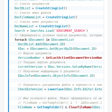
// Список документов
DocIDList
 = 
CreateStringList
()
// Список имен файлов
DocFileNameList
 = 
CreateStringList
()
// Список имен документов 
DocNameList
 = 
CreateStringList
()
Search
 = 
Searches
.Load
(
'EDOCUMENT_SEARCH'
)              
// Сформировать условия поиска документов, которые связ
foreach
EDocument
in
EDocumentList
DocIDList.Add
(
EDocument.ID
)

EDoc
 = 
EDocuments
.GetObjectByID
(
EDocument.ID
)

// Версия документа
VersionNumber
 = 
GetLastActiveEDocumentVersionNum
(
EDoc
// Текущая версия документа
CurrentVersion
 = 
EDoc.Versions.ValueByName
(
VersionNum
// Получение информации о документе
EDocInfo
=
EDocuments
.ObjectInfo
(
EDocument.ID
)

// Определить расширение файла и перевести в нижний р
CheckExtension
 = 
LowerCase
(
EDoc.Info.Editor.Extension
// Имя основного файла. Можно сформировать по имени и
// FileName = GetTempFolder() & '\' &EDocument.ID& '.
FileName
 = 
GetTempFolder
() & 
ClearFileName
(
EDoc.
SYSRE