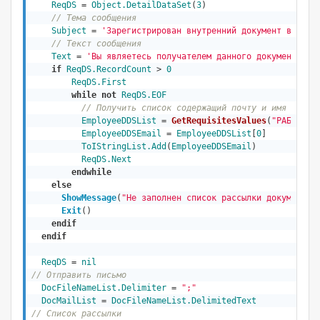
ReqDS
 = 
Object
.DetailDataSet
(
3
)
// Тема сообщения
Subject
 = 
'Зарегистрирован внутренний документ в сист
// Текст сообщения
Text
 = 
'Вы являетесь получателем данного документа по
if
ReqDS.RecordCount
 > 
0
ReqDS.First
while
not
ReqDS.EOF
// Получить список содержащий почту и имя адрес
EmployeeDDSList
 = 
GetRequisitesValues
(
"РАБ"
; 
Re
EmployeeDDSEmail
 = 
EmployeeDDSList
[
0
]

ToIStringList.Add
(
EmployeeDDSEmail
)

ReqDS.Next
endwhile
else
ShowMessage
(
"Не заполнен список рассылки документа 
Exit
()        

endif
endif
ReqDS
 = 
nil
// Отправить письмо
DocFileNameList.Delimiter
 = 
";"
DocMailList
 = 
DocFileNameList.DelimitedText
// Список рассылки