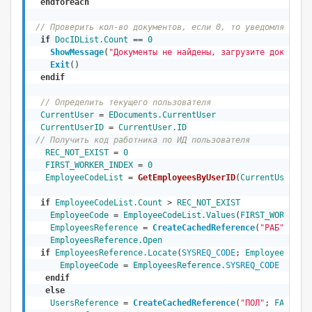
endforeach
// Проверить кол-во документов, если 0, то уведомляем по
if
DocIDList.Count
 == 
0
ShowMessage
(
"Документы не найдены, загрузите документ
Exit
()
endif
// Определить текущего пользователя
CurrentUser
 = 
EDocuments
.CurrentUser
CurrentUserID
 = 
CurrentUser.ID
// Получить код работника по ИД пользователя
REC_NOT_EXIST
 = 
0
FIRST_WORKER_INDEX
 = 
0
EmployeeCodeList
 = 
GetEmployeesByUserID
(
CurrentUserID
)
if
EmployeeCodeList.Count
 > 
REC_NOT_EXIST
EmployeeCode
 = 
EmployeeCodeList.Values
(
FIRST_WORKER_I
EmployeesReference
 = 
CreateCachedReference
(
"РАБ"
; 
FAL
EmployeesReference.Open
if
EmployeesReference.Locate
(
SYSREQ_CODE
; 
EmployeeCode
) 
EmployeeCode
 = 
EmployeesReference.
SYSREQ_CODE
endif
else
UsersReference
 = 
CreateCachedReference
(
"ПОЛ"
; 
FALSE
)