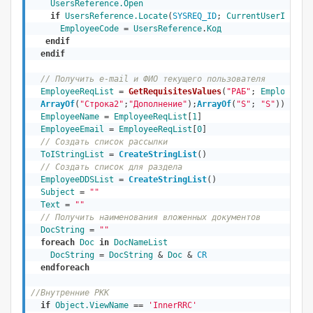
UsersReference.Open
if
UsersReference.Locate
(
SYSREQ_ID
; 
CurrentUserID
)    
EmployeeCode
 = 
UsersReference
.
Код
endif
endif
// Получить e-mail и ФИО текущего пользователя
EmployeeReqList
 = 
GetRequisitesValues
(
"РАБ"
; 
EmployeeCo
ArrayOf
(
"Строка2"
;
"Дополнение"
);
ArrayOf
(
"S"
; 
"S"
))
EmployeeName
 = 
EmployeeReqList
[
1
]

EmployeeEmail
 = 
EmployeeReqList
[
0
]

// Создать список рассылки
ToIStringList
 = 
CreateStringList
()
// Создать список для раздела
EmployeeDDSList
 = 
CreateStringList
()  

Subject
 = 
""
Text
 = 
""
// Получить наименования вложенных документов
DocString
 = 
""
foreach
Doc
in
DocNameList
DocString
 = 
DocString
 & 
Doc
 & 
CR
endforeach
//Внутренние РКК
if
Object
.ViewName
 == 
'InnerRRC'