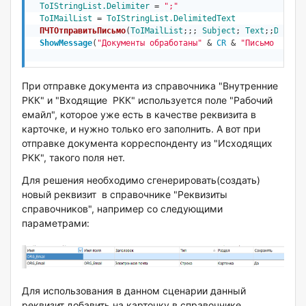
ToIStringList.Delimiter
 = 
";"
ToIMailList
 = 
ToIStringList.DelimitedText
ПЧТОтправитьПисьмо
(
ToIMailList
;;; 
Subject
; 
Text
;;
DocMai
ShowMessage
(
"Документы обработаны"
 & 
CR
 & 
"Письмо успеш
При отправке документа из справочника "Внутренние
РКК" и "Входящие РКК" используется поле "Рабочий
емайл", которое уже есть в качестве реквизита в
карточке, и нужно только его заполнить. А вот при
отправке документа корреспонденту из "Исходящих
РКК", такого поля нет.
Для решения необходимо сгенерировать(создать)
новый реквизит в справочнике "Реквизиты
справочников", например со следующими
параметрами:
Для использования в данном сценарии данный
реквизит добавить на карточку в справочнике