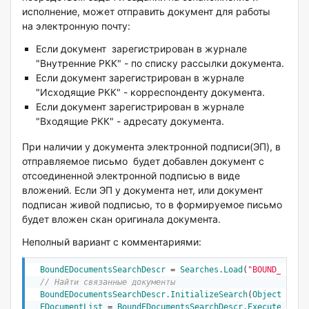
исполнение, может отправить документ для работы
на электронную почту:
Если документ зарегистрирован в журнале
"Внутренние РКК" - по списку рассылки документа.
Если документ зарегистрирован в журнале
"Исходящие РКК" - корреспонденту документа.
Если документ зарегистрирован в журнале
"Входящие РКК" - адресату документа.
При наличии у документа электронной подписи(ЭП), в
отправляемое письмо будет добавлен документ с
отсоединенной электронной подписью в виде
вложений. Если ЭП у документа нет, или документ
подписан живой подписью, то в формируемое письмо
будет вложен скан оригинала документа.
Неполный вариант c комментариями:
BoundEDocumentsSearchDescr
 = 
Searches
.Load
(
"BOUND_EDOCU
// Найти связанные документы
BoundEDocumentsSearchDescr.InitializeSearch
(
Object
.Info
)
EDocumentList
 = 
BoundEDocumentsSearchDescr.Execute