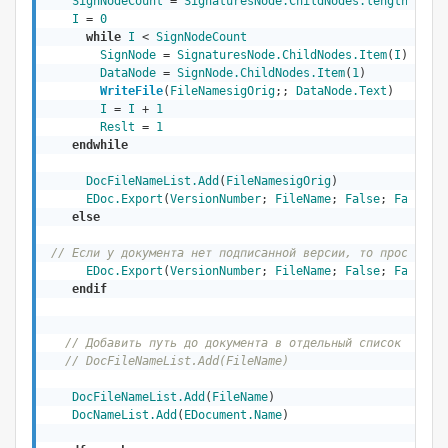
SignNodeCount
 = 
SignaturesNode.ChildNodes.length
I
 = 
0
while
I
 < 
SignNodeCount
SignNode
 = 
SignaturesNode.ChildNodes.Item
(
I
)

DataNode
 = 
SignNode.ChildNodes.Item
(
1
)

WriteFile
(
FileNamesigOrig
;; 
DataNode.Text
)
I
 = 
I
 + 
1
Reslt
 = 
1
endwhile
DocFileNameList.Add
(
FileNamesigOrig
)

EDoc.Export
(
VersionNumber
; 
FileName
; 
False
; 
False
;;;
else
// Если у документа нет подписанной версии, то просто до
EDoc.Export
(
VersionNumber
; 
FileName
; 
False
; 
False
;;;
endif
// Добавить путь до документа в отдельный список для ф
// DocFileNameList.Add(FileName)
DocFileNameList.Add
(
FileName
)

DocNameList.Add
(
EDocument.Name
) 
