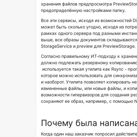
хранения файлов предпросмотра PreviewStor
предопределённую настройками папку.
Все эти сервисы, исходя из возможностей D
может быть сколько угодно, исходя из потр
рамках одного сервера под разными инстанс
выше, все образы документов складываются
StorageService и
preview
для PreviewStorage.
Согласно правильному ИТ-подходу к хранени
должно подлежать резервному копированию.
используется такая утилита как Rsync - п
которое можно использовать для синхрониза
и наоборот. Утилита позволяет копировать н
измененные файлы, или новые файлы, и копи
возможности гипервизоров для создания ре
сохраняют ее образ, например, с помощью N
Почему была написана
Когда один наш заказчик попросил действит