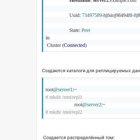
Hostname
: 
server2
.example
.com
                   Uuid: 
73497589
-hjfsioj98494f0
-8
j
                   State:
 Peer 
in
 Cluster (
Connected
) 
Создаются каталоги для реплицируемых данн
root
@server1
:~
# mkdir /mnt/repl1
                       root
@server2
:~
# mkdir /mnt/repl2
Создается распределённый том: