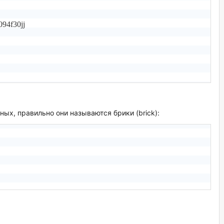
f094f30jj
ых, правильно они называются брики (brick):