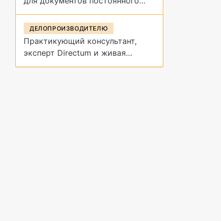
для документов постоянного
срока хранения?
ДЕЛОПРОИЗВОДИТЕЛЮ
Практикующий консультант,
эксперт Directum и живая
демонстрация архивных
процедур