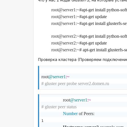
root@server1:~
#apt-get install python-sof
root@server1:~
#apt-get update
root@server1:~
#apt-get install glusterfs-se
root@server2:~
#apt-get install python-sof
root@server2:~
#apt-get update
root@server2:~
# apt-get install glusterfs-s
Проверка кластера (Проверяем подключение 
root
@server1
:~
# gluster peer probe server2.domen.ru
                   root
@server1
:~
# gluster peer status
Number
 of Peers: 