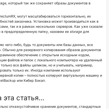
age, который так же сохраняет образы документов в
irectumRX, могут масштабироваться горизонтально, их
ебностей заказчика. Установка может производиться как в
ами, так и в рамках нескольких серверов. Как уже сказали
 в предопределенную папку, назовем ее
storage
для
ю чего-либо, будь то документы или базы данных, все
 Обычно для резервного копирования образов документов
рограммное обеспечение с открытым исходным кодом,
ции файлов и папок с локального компьютера на удаленный
е только все файлы целиком, но и учитывать, например,
ровать только их. Иногда компании используют
зервной копии – полностью копируют виртуальную машину и
etBackup или Кибер Бэкап.
 эта статья…
ельно отказоустойчивое хранение документов, стандартные