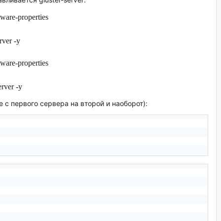
tware-properties
rver -
у
tware-properties
erver -
у
с первого сервера на второй и наоборот):