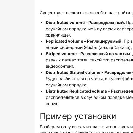
Существует несколько способов настройки ре
Distributed volume – Распределенный.
При
случайном порядке между всеми серверам
хранилище).
Replicated volume – Реплицируемый.
При 
всеми серверами Gluster (аналог бэкапа),
Striped volume – Разделенный по частям
.
разных папках тома, такой тип распреде
видеоконтент.
Distributed Striped volume - Распределе
будут разбиваться на части, и куски фай
случайном порядке.
Distributed Replicated volume – Распред
распределяться в случайном порядке ме
копию.
Пример установки
Разберем одну из самых часто используемых
что у нас 2 ноды GlusterFS, на которые устана