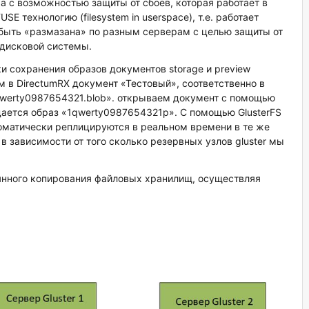
а с возможностью защиты от сбоев, которая работает в
E технологию (filesystem in userspace), т.е. работает
быть «размазана» по разным серверам с целью защиты от
 дисковой системы.
 сохранения образов документов storage и preview
м в DirectumRX документ «Тестовый», соответственно в
1qwerty0987654321.blob». открываем документ с помощью
дается образ «1qwerty0987654321p». С помощью GlusterFS
томатически реплицируются в реальном времени в те же
д. в зависимости от того сколько резервных узлов gluster мы
тоянного копирования файловых хранилищ, осуществляя